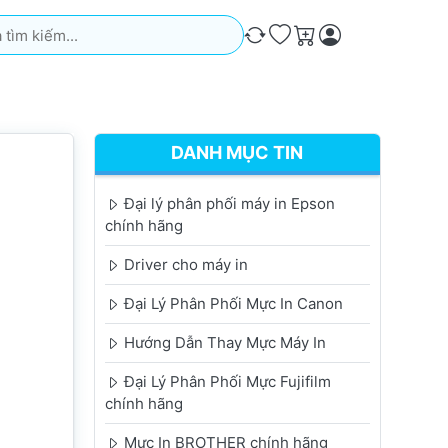
iếm. Kết quả sẽ tự động xuất hiện khi bạn nhập. Nhấn phím Ente
So sánh
Ưa thích
Giỏ hàng
DANH MỤC TIN
Đại lý phân phối máy in Epson
chính hãng
Driver cho máy in
Đại Lý Phân Phối Mực In Canon
Hướng Dẫn Thay Mực Máy In
Đại Lý Phân Phối Mực Fujifilm
chính hãng
Mực In BROTHER chính hãng