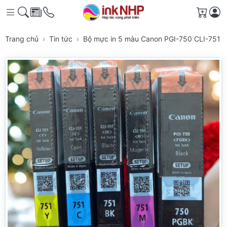
Giỏ h
Trang chủ
Tin tức
Bộ mực in 5 màu Canon PGI-750 CLI-751