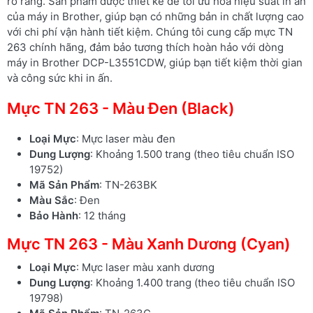
rõ ràng. Sản phẩm được thiết kế để tối ưu hóa hiệu suất in ấn
của máy in Brother, giúp bạn có những bản in chất lượng cao
với chi phí vận hành tiết kiệm. Chúng tôi cung cấp mực TN
263 chính hãng, đảm bảo tương thích hoàn hảo với dòng
máy in Brother DCP-L3551CDW, giúp bạn tiết kiệm thời gian
và công sức khi in ấn.
Mực TN 263 - Màu Đen (Black)
Loại Mực
: Mực laser màu đen
Dung Lượng
: Khoảng 1.500 trang (theo tiêu chuẩn ISO
19752)
Mã Sản Phẩm
: TN-263BK
Màu Sắc
: Đen
Bảo Hành
: 12 tháng
Mực TN 263 - Màu Xanh Dương (Cyan)
Loại Mực
: Mực laser màu xanh dương
Dung Lượng
: Khoảng 1.400 trang (theo tiêu chuẩn ISO
19798)