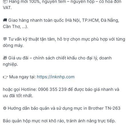
📦 Hàng mới 100%, nguyên tem – nguyên hộp – có hóa đơn
VAT.
🚚 Giao hàng nhanh toàn quốc (Hà Nội, TP.HCM, Đà Nẵng,
Cần Thơ, …).
💬 Tư vấn kỹ thuật tận tâm, hỗ trợ chọn mực phù hợp với từng
dòng máy.
🎁 Giá ưu đãi – chính sách chiết khấu cho đại lý, doanh
nghiệp.
👉 Mua ngay tại:
https://inknhp.com
hoặc gọi Hotline: 0906 355 239 để được báo giá nhanh và
ưu đãi tốt nhất.
⚙️ Hướng dẫn bảo quản và sử dụng mực in Brother TN-263
Bảo quản hộp mực nơi khô ráo, tránh ánh nắng trực tiếp.