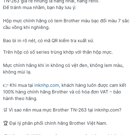
TN-263 giá rẻ nhưng là hàng nhái, hàng refill.
Để tránh mua nhầm, bạn hãy lưu ý:
Hộp mực chính hãng có tem Brother màu bạc đổi màu 7 sắc
cầu vồng khi nghiêng.
Bao bì in rõ nét, có mã QR kiểm tra xuất xứ.
Trên hộp có số series trùng khớp với thân hộp mực.
Mực chính hãng khi in không có vệt đen, không lem màu,
không mùi lạ.
👉 Khi mua tại
inknhp.com
, khách hàng luôn được cam kết
100% hàng chính hãng Brother và có hóa đơn VAT – bảo
hành theo hãng.
🛒 Vì sao nên mua mực Brother TN-263 tại inknhp.com?
🏆 Đại lý phân phối chính hãng Brother Việt Nam.