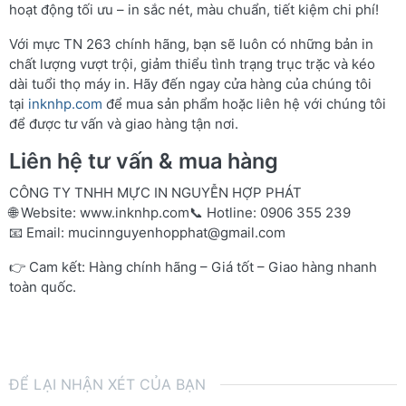
hoạt động tối ưu – in sắc nét, màu chuẩn, tiết kiệm chi phí!
Với mực TN 263 chính hãng, bạn sẽ luôn có những bản in
chất lượng vượt trội, giảm thiểu tình trạng trục trặc và kéo
dài tuổi thọ máy in. Hãy đến ngay cửa hàng của chúng tôi
tại
inknhp.com
để mua sản phẩm hoặc liên hệ với chúng tôi
để được tư vấn và giao hàng tận nơi.
Liên hệ tư vấn & mua hàng
CÔNG TY TNHH MỰC IN NGUYỄN HỢP PHÁT
🌐 Website:
www.inknhp.com
📞 Hotline: 0906 355 239
📧 Email:
mucinnguyenhopphat@gmail.com
👉 Cam kết: Hàng chính hãng – Giá tốt – Giao hàng nhanh
toàn quốc.
ĐỂ LẠI NHẬN XÉT CỦA BẠN