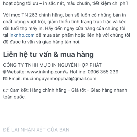
hoạt động tối ưu – in sắc nét, màu chuẩn, tiết kiệm chi phí!
Với mực TN 263 chính hãng, bạn sẽ luôn có những bản in
chất lượng vượt trội, giảm thiểu tình trạng trục trặc và kéo
dài tuổi thọ máy in. Hãy đến ngay cửa hàng của chúng tôi
tại
inknhp.com
để mua sản phẩm hoặc liên hệ với chúng tôi
để được tư vấn và giao hàng tận nơi.
Liên hệ tư vấn & mua hàng
CÔNG TY TNHH MỰC IN NGUYỄN HỢP PHÁT
🌐 Website:
www.inknhp.com
📞 Hotline: 0906 355 239
📧 Email:
mucinnguyenhopphat@gmail.com
👉 Cam kết: Hàng chính hãng – Giá tốt – Giao hàng nhanh
toàn quốc.
ĐỂ LẠI NHẬN XÉT CỦA BẠN