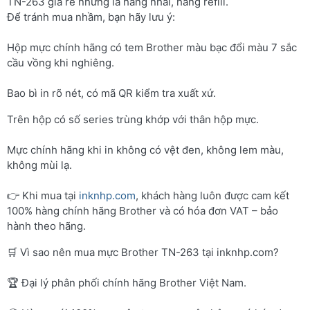
TN-263 giá rẻ nhưng là hàng nhái, hàng refill.
Để tránh mua nhầm, bạn hãy lưu ý:
Hộp mực chính hãng có tem Brother màu bạc đổi màu 7 sắc
cầu vồng khi nghiêng.
Bao bì in rõ nét, có mã QR kiểm tra xuất xứ.
Trên hộp có số series trùng khớp với thân hộp mực.
Mực chính hãng khi in không có vệt đen, không lem màu,
không mùi lạ.
👉 Khi mua tại
inknhp.com
, khách hàng luôn được cam kết
100% hàng chính hãng Brother và có hóa đơn VAT – bảo
hành theo hãng.
🛒 Vì sao nên mua mực Brother TN-263 tại inknhp.com?
🏆 Đại lý phân phối chính hãng Brother Việt Nam.