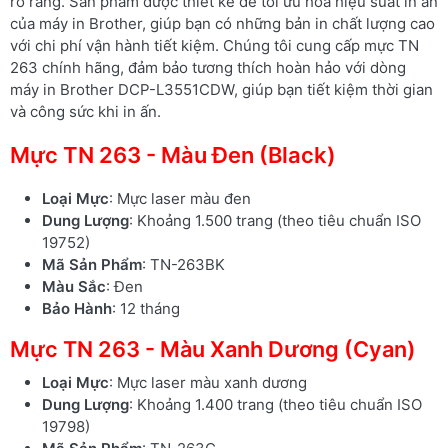
rõ ràng. Sản phẩm được thiết kế để tối ưu hóa hiệu suất in ấn
của máy in Brother, giúp bạn có những bản in chất lượng cao
với chi phí vận hành tiết kiệm. Chúng tôi cung cấp mực TN
263 chính hãng, đảm bảo tương thích hoàn hảo với dòng
máy in Brother DCP-L3551CDW, giúp bạn tiết kiệm thời gian
và công sức khi in ấn.
Mực TN 263 - Màu Đen (Black)
Loại Mực
: Mực laser màu đen
Dung Lượng
: Khoảng 1.500 trang (theo tiêu chuẩn ISO
19752)
Mã Sản Phẩm
: TN-263BK
Màu Sắc
: Đen
Bảo Hành
: 12 tháng
Mực TN 263 - Màu Xanh Dương (Cyan)
Loại Mực
: Mực laser màu xanh dương
Dung Lượng
: Khoảng 1.400 trang (theo tiêu chuẩn ISO
19798)