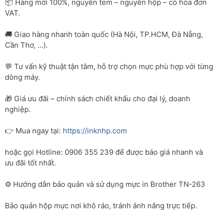
📦 Hàng mới 100%, nguyên tem – nguyên hộp – có hóa đơn
VAT.
🚚 Giao hàng nhanh toàn quốc (Hà Nội, TP.HCM, Đà Nẵng,
Cần Thơ, …).
💬 Tư vấn kỹ thuật tận tâm, hỗ trợ chọn mực phù hợp với từng
dòng máy.
🎁 Giá ưu đãi – chính sách chiết khấu cho đại lý, doanh
nghiệp.
👉 Mua ngay tại:
https://inknhp.com
hoặc gọi Hotline: 0906 355 239 để được báo giá nhanh và
ưu đãi tốt nhất.
⚙️ Hướng dẫn bảo quản và sử dụng mực in Brother TN-263
Bảo quản hộp mực nơi khô ráo, tránh ánh nắng trực tiếp.