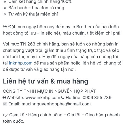
🔹 Cam kết hàng chính hãng 100%
🔹 Bảo hành – hóa đơn rõ ràng
🔹 Tư vấn kỹ thuật miễn phí
🎯 Đặt mua ngay hôm nay để máy in Brother của bạn luôn
hoạt động tối ưu – in sắc nét, màu chuẩn, tiết kiệm chi phí!
Với mực TN 263 chính hãng, bạn sẽ luôn có những bản in
chất lượng vượt trội, giảm thiểu tình trạng trục trặc và kéo
dài tuổi thọ máy in. Hãy đến ngay cửa hàng của chúng tôi
tại
inknhp.com
để mua sản phẩm hoặc liên hệ với chúng tôi
để được tư vấn và giao hàng tận nơi.
Liên hệ tư vấn & mua hàng
CÔNG TY TNHH MỰC IN NGUYỄN HỢP PHÁT
🌐 Website:
www.inknhp.com
📞 Hotline: 0906 355 239
📧 Email:
mucinnguyenhopphat@gmail.com
👉 Cam kết: Hàng chính hãng – Giá tốt – Giao hàng nhanh
toàn quốc.