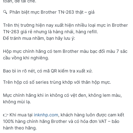
toàn, dễ tái chế.
🔍 Phân biệt mực Brother TN-263 thật – giả
Trên thị trường hiện nay xuất hiện nhiều loại mực in Brother
TN-263 giá rẻ nhưng là hàng nhái, hàng refill.
Để tránh mua nhầm, bạn hãy lưu ý:
Hộp mực chính hãng có tem Brother màu bạc đổi màu 7 sắc
cầu vồng khi nghiêng.
Bao bì in rõ nét, có mã QR kiểm tra xuất xứ.
Trên hộp có số series trùng khớp với thân hộp mực.
Mực chính hãng khi in không có vệt đen, không lem màu,
không mùi lạ.
👉 Khi mua tại
inknhp.com
, khách hàng luôn được cam kết
100% hàng chính hãng Brother và có hóa đơn VAT – bảo
hành theo hãng.