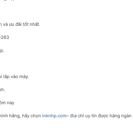
và ưu đãi tốt nhất.
N-263
p.
i lắp vào máy.
nh.
hôm nay
hính hãng, hãy chọn
inknhp.com
– địa chỉ uy tín được hàng ngàn