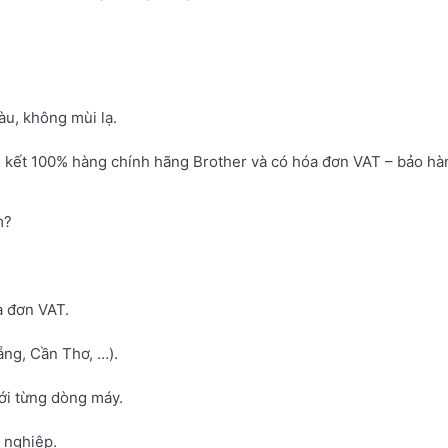
u, không mùi lạ.
 kết 100% hàng chính hãng Brother và có hóa đơn VAT – bảo hà
m?
a đơn VAT.
ng, Cần Thơ, …).
với từng dòng máy.
h nghiệp.