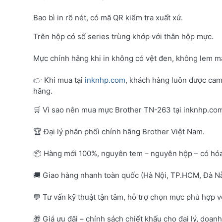
Bao bì in rõ nét, có mã QR kiểm tra xuất xứ.
Trên hộp có số series trùng khớp với thân hộp mực.
Mực chính hãng khi in không có vệt đen, không lem mà
👉 Khi mua tại
inknhp.com
, khách hàng luôn được cam
hãng.
🛒 Vì sao nên mua mực Brother TN-263 tại inknhp.co
🏆 Đại lý phân phối chính hãng Brother Việt Nam.
📦 Hàng mới 100%, nguyên tem – nguyên hộp – có hó
🚚 Giao hàng nhanh toàn quốc (Hà Nội, TP.HCM, Đà Nẵ
💬 Tư vấn kỹ thuật tận tâm, hỗ trợ chọn mực phù hợp 
🎁 Giá ưu đãi – chính sách chiết khấu cho đại lý, doan