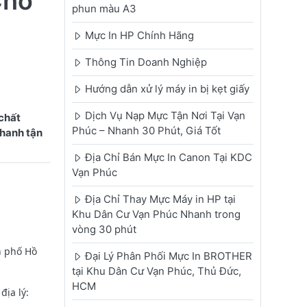
Cho
phun màu A3
Mực In HP Chính Hãng
Thông Tin Doanh Nghiệp
Hướng dẫn xử lý máy in bị kẹt giấy
Dịch Vụ Nạp Mực Tận Nơi Tại Vạn
chất
Phúc – Nhanh 30 Phút, Giá Tốt
nhanh tận
Địa Chỉ Bán Mực In Canon Tại KDC
Vạn Phúc
Địa Chỉ Thay Mực Máy in HP tại
Khu Dân Cư Vạn Phúc Nhanh trong
vòng 30 phút
h phố Hồ
Đại Lý Phân Phối Mực In BROTHER
tại Khu Dân Cư Vạn Phúc, Thủ Đức,
HCM
ịa lý: