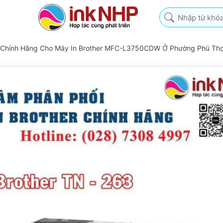
Nhập từ khóa tìm k
 Chính Hãng Cho Máy In Brother MFC-L3750CDW Ở Phường Phú Th