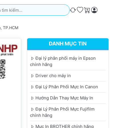
iếm. Kết quả sẽ tự động xuất hiện khi bạn nhập. Nhấn phím Ente
So sánh
Ưa thích
Giỏ hàng
ọ, TP.HCM
DANH MỤC TIN
Đại lý phân phối máy in Epson
chính hãng
Driver cho máy in
Đại Lý Phân Phối Mực In Canon
Hướng Dẫn Thay Mực Máy In
Đại Lý Phân Phối Mực Fujifilm
chính hãng
Mực In BROTHER chính hãng