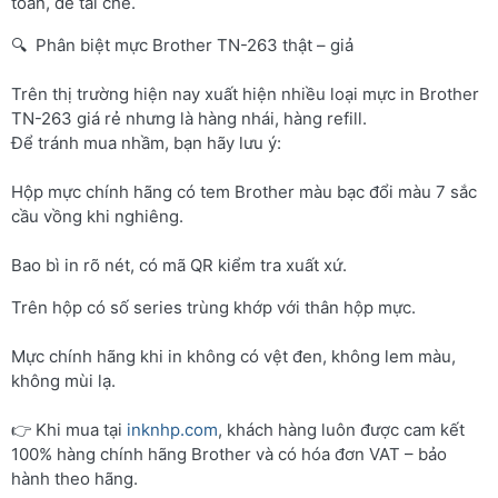
toàn, dễ tái chế.
🔍 Phân biệt mực Brother TN-263 thật – giả
Trên thị trường hiện nay xuất hiện nhiều loại mực in Brother
TN-263 giá rẻ nhưng là hàng nhái, hàng refill.
Để tránh mua nhầm, bạn hãy lưu ý:
Hộp mực chính hãng có tem Brother màu bạc đổi màu 7 sắc
cầu vồng khi nghiêng.
Bao bì in rõ nét, có mã QR kiểm tra xuất xứ.
Trên hộp có số series trùng khớp với thân hộp mực.
Mực chính hãng khi in không có vệt đen, không lem màu,
không mùi lạ.
👉 Khi mua tại
inknhp.com
, khách hàng luôn được cam kết
100% hàng chính hãng Brother và có hóa đơn VAT – bảo
hành theo hãng.