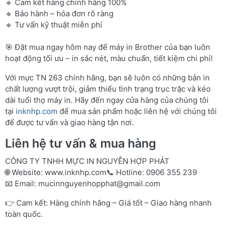
🔹 Cam kết hàng chính hãng 100%
🔹 Bảo hành – hóa đơn rõ ràng
🔹 Tư vấn kỹ thuật miễn phí
🎯 Đặt mua ngay hôm nay để máy in Brother của bạn luôn
hoạt động tối ưu – in sắc nét, màu chuẩn, tiết kiệm chi phí!
Với mực TN 263 chính hãng, bạn sẽ luôn có những bản in
chất lượng vượt trội, giảm thiểu tình trạng trục trặc và kéo
dài tuổi thọ máy in. Hãy đến ngay cửa hàng của chúng tôi
tại
inknhp.com
để mua sản phẩm hoặc liên hệ với chúng tôi
để được tư vấn và giao hàng tận nơi.
Liên hệ tư vấn & mua hàng
CÔNG TY TNHH MỰC IN NGUYỄN HỢP PHÁT
🌐 Website:
www.inknhp.com
📞 Hotline: 0906 355 239
📧 Email:
mucinnguyenhopphat@gmail.com
👉 Cam kết: Hàng chính hãng – Giá tốt – Giao hàng nhanh
toàn quốc.