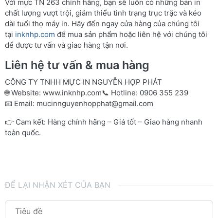
Với mực TN 263 chính hãng, bạn sẽ luôn có những bản in
chất lượng vượt trội, giảm thiểu tình trạng trục trặc và kéo
dài tuổi thọ máy in. Hãy đến ngay cửa hàng của chúng tôi
tại
inknhp.com
để mua sản phẩm hoặc liên hệ với chúng tôi
để được tư vấn và giao hàng tận nơi.
Liên hệ tư vấn & mua hàng
CÔNG TY TNHH MỰC IN NGUYỄN HỢP PHÁT
🌐 Website:
www.inknhp.com
📞 Hotline: 0906 355 239
📧 Email:
mucinnguyenhopphat@gmail.com
👉 Cam kết: Hàng chính hãng – Giá tốt – Giao hàng nhanh
toàn quốc.
ĐỂ LẠI NHẬN XÉT CỦA BẠN