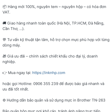
📦 Hàng mới 100%, nguyên tem – nguyên hộp – có hóa đơn
VAT.
🚚 Giao hàng nhanh toàn quốc (Hà Nội, TP.HCM, Đà Nẵng,
Cần Thơ, …).
💬 Tư vấn kỹ thuật tận tâm, hỗ trợ chọn mực phù hợp với từng
dòng máy.
🎁 Giá ưu đãi – chính sách chiết khấu cho đại lý, doanh
nghiệp.
👉 Mua ngay tại:
https://inknhp.com
hoặc gọi Hotline: 0906 355 239 để được báo giá nhanh và
ưu đãi tốt nhất.
⚙️ Hướng dẫn bảo quản và sử dụng mực in Brother TN-263
Bảo quản hộp mực nơi khô ráo, tránh ánh nắng trực tiếp.