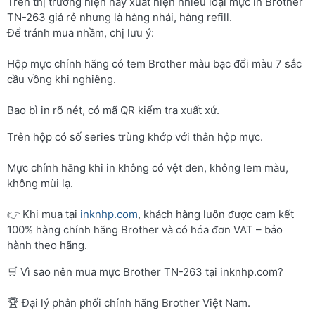
Trên thị trường hiện nay xuất hiện nhiều loại mực in Brother
TN-263 giá rẻ nhưng là hàng nhái, hàng refill.
Để tránh mua nhầm, chị lưu ý:
Hộp mực chính hãng có tem Brother màu bạc đổi màu 7 sắc
cầu vồng khi nghiêng.
Bao bì in rõ nét, có mã QR kiểm tra xuất xứ.
Trên hộp có số series trùng khớp với thân hộp mực.
Mực chính hãng khi in không có vệt đen, không lem màu,
không mùi lạ.
👉 Khi mua tại
inknhp.com
, khách hàng luôn được cam kết
100% hàng chính hãng Brother và có hóa đơn VAT – bảo
hành theo hãng.
🛒 Vì sao nên mua mực Brother TN-263 tại inknhp.com?
🏆 Đại lý phân phối chính hãng Brother Việt Nam.