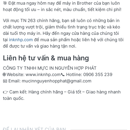
🎯 Đặt mua ngay hôm nay để máy in Brother của bạn luôn
hoạt động tối ưu – in sắc nét, màu chuẩn, tiết kiệm chi phí!
Với mực TN 263 chính hãng, bạn sẽ luôn có những bản in
chất lượng vượt trội, giảm thiểu tình trạng trục trặc và kéo
dài tuổi thọ máy in. Hãy đến ngay cửa hàng của chúng tôi
tại
inknhp.com
để mua sản phẩm hoặc liên hệ với chúng tôi
để được tư vấn và giao hàng tận nơi.
Liên hệ tư vấn & mua hàng
CÔNG TY TNHH MỰC IN NGUYỄN HỢP PHÁT
🌐 Website:
www.inknhp.com
📞 Hotline: 0906 355 239
📧 Email:
mucinnguyenhopphat@gmail.com
👉 Cam kết: Hàng chính hãng – Giá tốt – Giao hàng nhanh
toàn quốc.
ĐỂ LẠI NHẬN XÉT CỦA BẠN