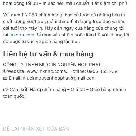
hoạt động tối ưu – in sắc nét, màu chuẩn, tiết kiệm chi phí!
Với mực TN 263 chính hãng, bạn sẽ luôn có những bản in
chất lượng vượt trội, giảm thiểu tình trạng trục trặc và kéo
dài tuổi thọ máy in. Hãy đến ngay cửa hàng của chúng tôi
tại
inknhp.com
để mua sản phẩm hoặc liên hệ với chúng tôi
để được tư vấn và giao hàng tận nơi.
Liên hệ tư vấn & mua hàng
CÔNG TY TNHH MỰC IN NGUYỄN HỢP PHÁT
🌐 Website:
www.inknhp.com
📞 Hotline: 0906 355 239
📧 Email:
mucinnguyenhopphat@gmail.com
👉 Cam kết: Hàng chính hãng – Giá tốt – Giao hàng nhanh
toàn quốc.
ĐỂ LẠI NHẬN XÉT CỦA BẠN