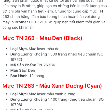
ràng. Sản phẩm được thiết kế để tối ưu hóa hiệu suất in ấn
của máy in Brother, giúp bạn có những bản in chất lượng cao
với chi phí vận hành tiết kiệm. Chúng tôi cung cấp mực TN
263 chính hãng, đảm bảo tương thích hoàn hảo với dòng
máy in Brother HL-L3210CW, giúp bạn tiết kiệm thời gian và
công sức khi in ấn.
Mực TN 263 - Màu Đen (Black)
Loại Mực
: Mực laser màu đen
Dung Lượng
: Khoảng 1.500 trang (theo tiêu chuẩn ISO
19752)
Mã Sản Phẩm
: TN-263BK
Màu Sắc
: Đen
Bảo Hành
: 12 tháng
Mực TN 263 - Màu Xanh Dương (Cyan)
Loại Mực
: Mực laser màu xanh dương
Dung Lượng
: Khoảng 1.400 trang (theo tiêu chuẩn ISO
19798)