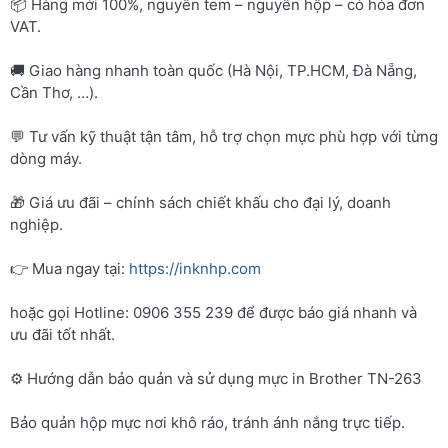
📦 Hàng mới 100%, nguyên tem – nguyên hộp – có hóa đơn
VAT.
🚚 Giao hàng nhanh toàn quốc (Hà Nội, TP.HCM, Đà Nẵng,
Cần Thơ, …).
💬 Tư vấn kỹ thuật tận tâm, hỗ trợ chọn mực phù hợp với từng
dòng máy.
🎁 Giá ưu đãi – chính sách chiết khấu cho đại lý, doanh
nghiệp.
👉 Mua ngay tại:
https://inknhp.com
hoặc gọi Hotline: 0906 355 239 để được báo giá nhanh và
ưu đãi tốt nhất.
⚙️ Hướng dẫn bảo quản và sử dụng mực in Brother TN-263
Bảo quản hộp mực nơi khô ráo, tránh ánh nắng trực tiếp.