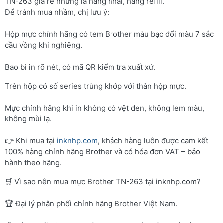
TN-263 giá rẻ nhưng là hàng nhái, hàng refill.
Để tránh mua nhầm, chị lưu ý:
Hộp mực chính hãng có tem Brother màu bạc đổi màu 7 sắc
cầu vồng khi nghiêng.
Bao bì in rõ nét, có mã QR kiểm tra xuất xứ.
Trên hộp có số series trùng khớp với thân hộp mực.
Mực chính hãng khi in không có vệt đen, không lem màu,
không mùi lạ.
👉 Khi mua tại
inknhp.com
, khách hàng luôn được cam kết
100% hàng chính hãng Brother và có hóa đơn VAT – bảo
hành theo hãng.
🛒 Vì sao nên mua mực Brother TN-263 tại inknhp.com?
🏆 Đại lý phân phối chính hãng Brother Việt Nam.