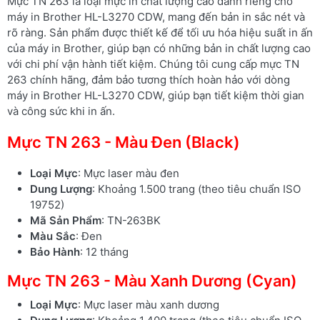
Mực TN 263 là loại mực in chất lượng cao dành riêng cho
máy in Brother HL-L3270 CDW, mang đến bản in sắc nét và
rõ ràng. Sản phẩm được thiết kế để tối ưu hóa hiệu suất in ấn
của máy in Brother, giúp bạn có những bản in chất lượng cao
với chi phí vận hành tiết kiệm. Chúng tôi cung cấp mực TN
263 chính hãng, đảm bảo tương thích hoàn hảo với dòng
máy in Brother HL-L3270 CDW, giúp bạn tiết kiệm thời gian
và công sức khi in ấn.
Mực TN 263 - Màu Đen (Black)
Loại Mực
: Mực laser màu đen
Dung Lượng
: Khoảng 1.500 trang (theo tiêu chuẩn ISO
19752)
Mã Sản Phẩm
: TN-263BK
Màu Sắc
: Đen
Bảo Hành
: 12 tháng
Mực TN 263 - Màu Xanh Dương (Cyan)
Loại Mực
: Mực laser màu xanh dương