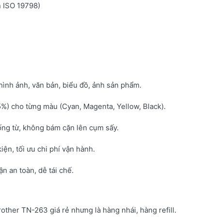
n ISO 19798)
hình ảnh, văn bản, biểu đồ, ảnh sản phẩm.
5%) cho từng màu (Cyan, Magenta, Yellow, Black).
ống từ, không bám cặn lên cụm sấy.
kiện, tối ưu chi phí vận hành.
 an toàn, dễ tái chế.
rother TN-263 giá rẻ nhưng là hàng nhái, hàng refill.