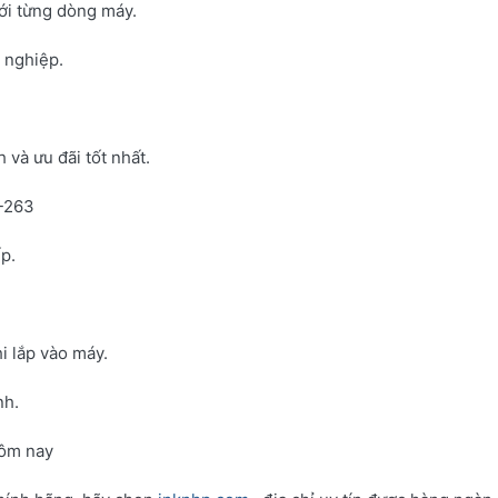
với từng dòng máy.
h nghiệp.
và ưu đãi tốt nhất.
N-263
p.
i lắp vào máy.
nh.
hôm nay