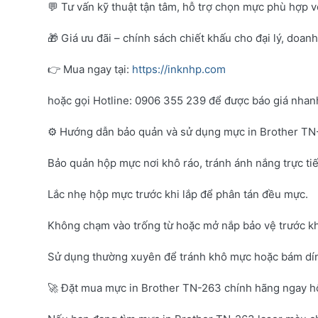
💬 Tư vấn kỹ thuật tận tâm, hỗ trợ chọn mực phù hợp 
🎁 Giá ưu đãi – chính sách chiết khấu cho đại lý, doan
👉 Mua ngay tại:
https://inknhp.com
hoặc gọi Hotline: 0906 355 239 để được báo giá nhanh 
⚙️ Hướng dẫn bảo quản và sử dụng mực in Brother T
Bảo quản hộp mực nơi khô ráo, tránh ánh nắng trực tiế
Lắc nhẹ hộp mực trước khi lắp để phân tán đều mực.
Không chạm vào trống từ hoặc mở nắp bảo vệ trước kh
Sử dụng thường xuyên để tránh khô mực hoặc bám dí
🚀 Đặt mua mực in Brother TN-263 chính hãng ngay 