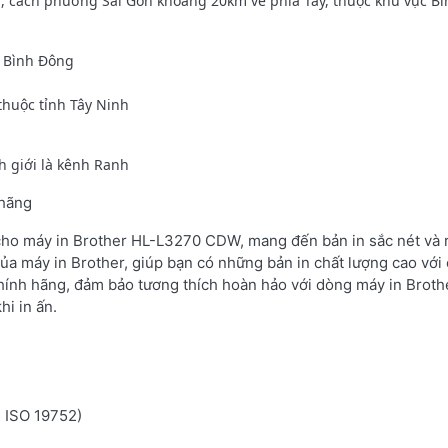
, cách phường Sài Gòn khoảng 20km về phía Tây, thuộc khu vực Bì
à Bình Đông
thuộc tỉnh Tây Ninh
h giới là kênh Ranh
 hãng
 cho máy in Brother HL-L3270 CDW, mang đến bản in sắc nét và r
ủa máy in Brother, giúp bạn có những bản in chất lượng cao với 
hính hãng, đảm bảo tương thích hoàn hảo với dòng máy in Broth
hi in ấn.
n ISO 19752)