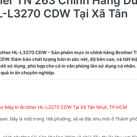
ther TN 263 Chính Hãng D
L-L3270 CDW Tại Xã Tân
other HL-L3270 CDW – Sản phẩm mực in chính hãng Brother 
W. Đảm bảo chất lượng bản in sắc nét, độ bền cao, và tiết kiệ
dễ sử dụng, phù hợp cho cả in văn phòng lẫn sử dụng cá nhân
ho Máy In Brother HL-L3270 CDW Tại Xã Tân Nhựt, TP.HCM
Nam. Đây là một trong 168 phường, xã và đặc khu mới ở Thành ph