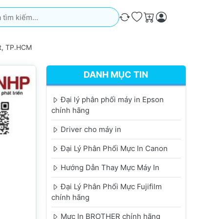
iếm. Kết quả sẽ tự động xuất hiện khi bạn nhập. Nhấn phím Ente
So sánh
Ưa thích
Giỏ hàng
t, TP.HCM
DANH MỤC TIN
Đại lý phân phối máy in Epson
chính hãng
Driver cho máy in
Đại Lý Phân Phối Mực In Canon
Hướng Dẫn Thay Mực Máy In
Đại Lý Phân Phối Mực Fujifilm
chính hãng
Mực In BROTHER chính hãng