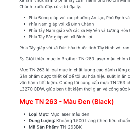
Xã Tân Nhựt nằm ở phía Tây của Thành phố Hồ Chí Minh
Chánh trước đây, có vị trí địa lý:
Phía Đông giáp với các phường An Lạc, Phú Định v
Phía Nam giáp với xã Bình Chánh
Phía Tây Nam giáp với các xã Mỹ Yên và Lương Hòa 
Phía Tây Bắc giáp với xã Bình Lợi
Phía Tây giáp với xã Đức Hòa thuộc tỉnh Tây Ninh với ran
🏷️ Giới thiệu mực in Brother TN-263 laser màu chính
Mực TN 263 là loại mực in chất lượng cao dành riêng
Sản phẩm được thiết kế để tối ưu hóa hiệu suất in ấn c
vận hành tiết kiệm. Chúng tôi cung cấp mực TN 263 c
L3270 CDW, giúp bạn tiết kiệm thời gian và công sức k
Mực TN 263 - Màu Đen (Black)
Loại Mực
: Mực laser màu đen
Dung Lượng
: Khoảng 1.500 trang (theo tiêu chuẩ
Mã Sản Phẩm
: TN-263BK