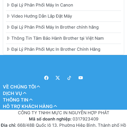
Đại Lý Phân Phối Máy In Canon
Video Hướng Dẫn Lắp Đặt Máy
Đại Lý Phân Phối Máy In Brother chính hãng
Thông Tin Tâm Bảo Hành Brother tại Việt Nam
Đại Lý Phân Phối Mực In Brother Chính Hãng
VỀ CHÚNG TÔI
DỊCH VỤ
THÔNG TIN
HỖ TRỢ KHÁCH HÀNG
CÔNG TY TNHH MỰC IN NGUYỄN HỢP PHÁT
Mã số doanh nghiệp:
0317923409
Địa chỉ:
668/48B Quốc lộ 13, Phường Hiệp Bình, Thành phố Hồ