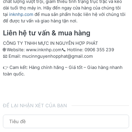
chất lượng vượt trội, giảm thiểu tình trạng trục trặc và kéo
dài tuổi thọ máy in. Hãy đến ngay cửa hàng của chúng tôi
tại
inknhp.com
để mua sản phẩm hoặc liên hệ với chúng tôi
để được tư vấn và giao hàng tận nơi.
Liên hệ tư vấn & mua hàng
CÔNG TY TNHH MỰC IN NGUYỄN HỢP PHÁT
🌐 Website:
www.inknhp.com
📞 Hotline: 0906 355 239
📧 Email:
mucinnguyenhopphat@gmail.com
👉 Cam kết: Hàng chính hãng – Giá tốt – Giao hàng nhanh
toàn quốc.
ĐỂ LẠI NHẬN XÉT CỦA BẠN