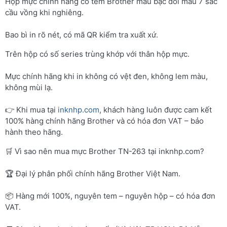
Hộp mực chính hãng có tem Brother màu bạc đổi màu 7 sắc
cầu vồng khi nghiêng.
Bao bì in rõ nét, có mã QR kiểm tra xuất xứ.
Trên hộp có số series trùng khớp với thân hộp mực.
Mực chính hãng khi in không có vệt đen, không lem màu,
không mùi lạ.
👉 Khi mua tại
inknhp.com
, khách hàng luôn được cam kết
100% hàng chính hãng Brother và có hóa đơn VAT – bảo
hành theo hãng.
🛒 Vì sao nên mua mực Brother TN-263 tại inknhp.com?
🏆 Đại lý phân phối chính hãng Brother Việt Nam.
📦 Hàng mới 100%, nguyên tem – nguyên hộp – có hóa đơn
VAT.