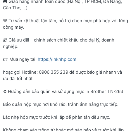
🚚 Giao hàng nhanh toàn quốc (Hà Nội, TP.HCM, Đà Nẵng,
Cần Thơ, …).
💬 Tư vấn kỹ thuật tận tâm, hỗ trợ chọn mực phù hợp với từng
dòng máy.
🎁 Giá ưu đãi – chính sách chiết khấu cho đại lý, doanh
nghiệp.
👉 Mua ngay tại:
https://inknhp.com
hoặc gọi Hotline: 0906 355 239 để được báo giá nhanh và
ưu đãi tốt nhất.
⚙️ Hướng dẫn bảo quản và sử dụng mực in Brother TN-263
Bảo quản hộp mực nơi khô ráo, tránh ánh nắng trực tiếp.
Lắc nhẹ hộp mực trước khi lắp để phân tán đều mực.
Không chạm vào trống từ hoặc mở nắp bảo vệ trước khi lắp