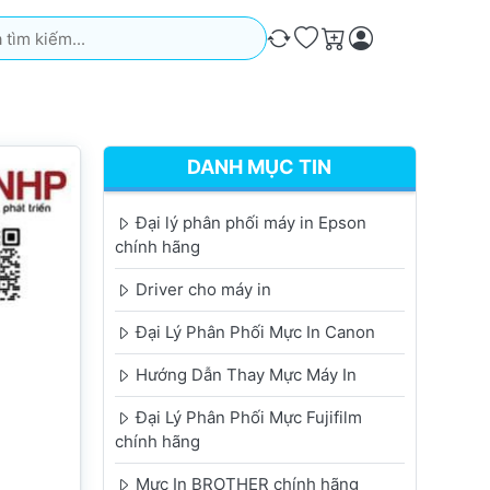
iếm. Kết quả sẽ tự động xuất hiện khi bạn nhập. Nhấn phím Ente
So sánh
Ưa thích
Giỏ hàng
DANH MỤC TIN
Đại lý phân phối máy in Epson
chính hãng
Driver cho máy in
Đại Lý Phân Phối Mực In Canon
Hướng Dẫn Thay Mực Máy In
Đại Lý Phân Phối Mực Fujifilm
chính hãng
Mực In BROTHER chính hãng