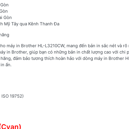
i Gòn
 Gòn
ài Gòn
ạnh Mỹ Tây qua Kênh Thanh Đa
 hãng
 cho máy in Brother HL-L3210CW, mang đến bản in sắc nét và rõ 
áy in Brother, giúp bạn có những bản in chất lượng cao với chi 
 hãng, đảm bảo tương thích hoàn hảo với dòng máy in Brother H
in ấn.
n ISO 19752)
(Cyan)