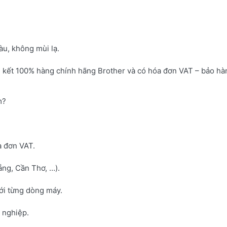
u, không mùi lạ.
 kết 100% hàng chính hãng Brother và có hóa đơn VAT – bảo hà
m?
a đơn VAT.
ng, Cần Thơ, …).
với từng dòng máy.
h nghiệp.