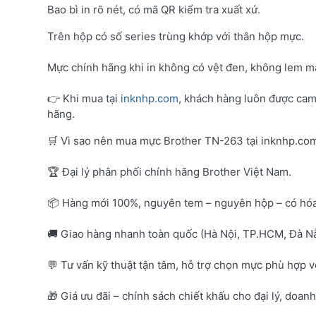
Bao bì in rõ nét, có mã QR kiểm tra xuất xứ.
Trên hộp có số series trùng khớp với thân hộp mực.
Mực chính hãng khi in không có vệt đen, không lem mà
👉 Khi mua tại
inknhp.com
, khách hàng luôn được cam
hãng.
🛒 Vì sao nên mua mực Brother TN-263 tại inknhp.co
🏆 Đại lý phân phối chính hãng Brother Việt Nam.
📦 Hàng mới 100%, nguyên tem – nguyên hộp – có hó
🚚 Giao hàng nhanh toàn quốc (Hà Nội, TP.HCM, Đà Nẵ
💬 Tư vấn kỹ thuật tận tâm, hỗ trợ chọn mực phù hợp 
🎁 Giá ưu đãi – chính sách chiết khấu cho đại lý, doan