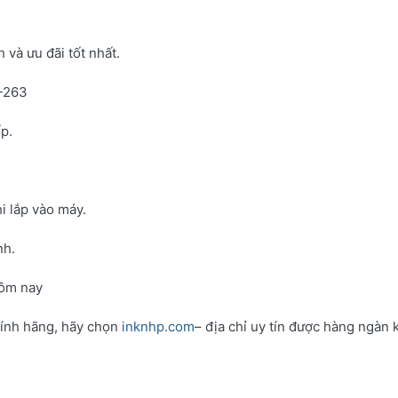
và ưu đãi tốt nhất.
N-263
p.
i lắp vào máy.
nh.
hôm nay
hính hãng, hãy chọn
inknhp.com
– địa chỉ uy tín được hàng ngàn