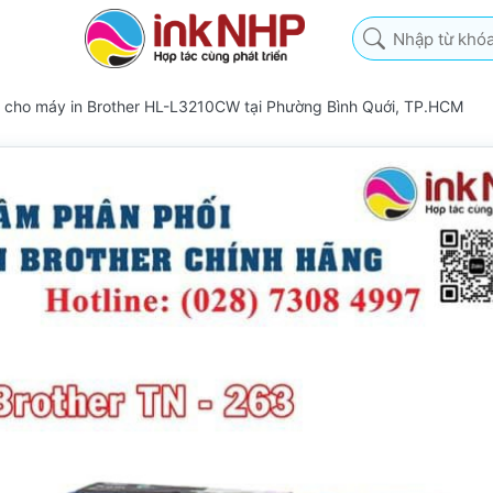
Nhập từ khóa tìm k
3 cho máy in Brother HL-L3210CW tại Phường Bình Quới, TP.HCM