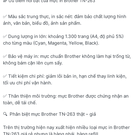
🌈 Ưu điểm nổi bật của mực in Brother TN-263
✅ Màu sắc trung thực, in sắc nét: đảm bảo chất lượng hình
ảnh, văn bản, biểu đồ, ảnh sản phẩm.
✅ Dung lượng in lớn: khoảng 1.300 trang (A4, độ phủ 5%)
cho từng màu (Cyan, Magenta, Yellow, Black).
✅ Bảo vệ máy in: mực chuẩn Brother không làm hại trống từ,
không bám cặn lên cụm sấy.
✅ Tiết kiệm chi phí: giảm lỗi bản in, hạn chế thay linh kiện,
tối ưu chi phí vận hành.
✅ Thân thiện môi trường: mực Brother được chứng nhận an
toàn, dễ tái chế.
🔍 Phân biệt mực Brother TN-263 thật – giả
Trên thị trường hiện nay xuất hiện nhiều loại mực in Brother
TN-263 giá rẻ nhưng là hàng nhái, hàng refill.