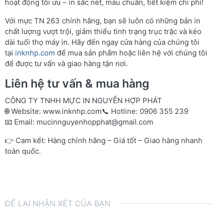
hoạt động tối ưu – in sắc nét, màu chuẩn, tiết kiệm chi phí!
Với mực TN 263 chính hãng, bạn sẽ luôn có những bản in
chất lượng vượt trội, giảm thiểu tình trạng trục trặc và kéo
dài tuổi thọ máy in. Hãy đến ngay cửa hàng của chúng tôi
tại
inknhp.com
để mua sản phẩm hoặc liên hệ với chúng tôi
để được tư vấn và giao hàng tận nơi.
Liên hệ tư vấn & mua hàng
CÔNG TY TNHH MỰC IN NGUYỄN HỢP PHÁT
🌐 Website:
www.inknhp.com
📞 Hotline: 0906 355 239
📧 Email:
mucinnguyenhopphat@gmail.com
👉 Cam kết: Hàng chính hãng – Giá tốt – Giao hàng nhanh
toàn quốc.
ĐỂ LẠI NHẬN XÉT CỦA BẠN