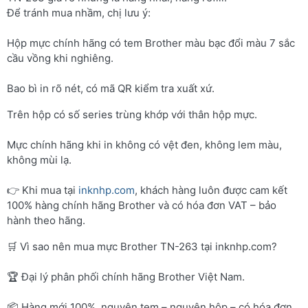
Để tránh mua nhầm, chị lưu ý:
Hộp mực chính hãng có tem Brother màu bạc đổi màu 7 sắc
cầu vồng khi nghiêng.
Bao bì in rõ nét, có mã QR kiểm tra xuất xứ.
Trên hộp có số series trùng khớp với thân hộp mực.
Mực chính hãng khi in không có vệt đen, không lem màu,
không mùi lạ.
👉 Khi mua tại
inknhp.com
, khách hàng luôn được cam kết
100% hàng chính hãng Brother và có hóa đơn VAT – bảo
hành theo hãng.
🛒 Vì sao nên mua mực Brother TN-263 tại inknhp.com?
🏆 Đại lý phân phối chính hãng Brother Việt Nam.
📦 Hàng mới 100%, nguyên tem – nguyên hộp – có hóa đơn