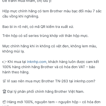
Để tránh mua nhầm, chị lưu ý:
Hộp mực chính hãng có tem Brother màu bạc đổi màu 7 sắc
cầu vồng khi nghiêng.
Bao bì in rõ nét, có mã QR kiểm tra xuất xứ.
Trên hộp có số series trùng khớp với thân hộp mực.
Mực chính hãng khi in không có vệt đen, không lem màu,
không mùi lạ.
👉 Khi mua tại
inknhp.com
, khách hàng luôn được cam kết
100% hàng chính hãng Brother và có hóa đơn VAT – bảo
hành theo hãng.
🛒 Vì sao nên mua mực Brother TN-263 tại inknhp.com?
🏆 Đại lý phân phối chính hãng Brother Việt Nam.
📦 Hàng mới 100%, nguyên tem – nguyên hộp – có hóa đơn