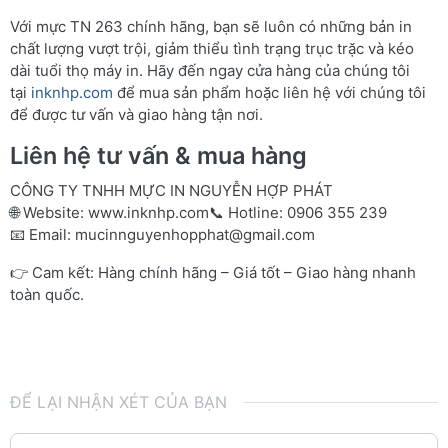
Với mực TN 263 chính hãng, bạn sẽ luôn có những bản in
chất lượng vượt trội, giảm thiểu tình trạng trục trặc và kéo
dài tuổi thọ máy in. Hãy đến ngay cửa hàng của chúng tôi
tại
inknhp.com
để mua sản phẩm hoặc liên hệ với chúng tôi
để được tư vấn và giao hàng tận nơi.
Liên hệ tư vấn & mua hàng
CÔNG TY TNHH MỰC IN NGUYỄN HỢP PHÁT
🌐 Website:
www.inknhp.com
📞 Hotline: 0906 355 239
📧 Email:
mucinnguyenhopphat@gmail.com
👉 Cam kết: Hàng chính hãng – Giá tốt – Giao hàng nhanh
toàn quốc.
ĐỂ LẠI NHẬN XÉT CỦA BẠN