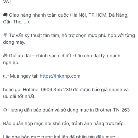
VAT.
🚚 Giao hàng nhanh toàn quốc (Hà Nội, TP.HCM, Đà Nẵng,
Cần Thơ, …).
💬 Tư vấn kỹ thuật tận tâm, hỗ trợ chọn mực phù hợp với từng
dòng máy.
🎁 Giá ưu đãi – chính sách chiết khấu cho đại lý, doanh
nghiệp.
👉 Mua ngay tại:
https://inknhp.com
hoặc gọi Hotline: 0906 355 239 để được báo giá nhanh và
ưu đãi tốt nhất.
⚙️ Hướng dẫn bảo quản và sử dụng mực in Brother TN-263
Bảo quản hộp mực nơi khô ráo, tránh ánh nắng trực tiếp.
Lắc nhẹ hộp mực trước khi lắp để phân tán đều mực.