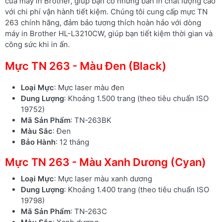
của máy in Brother, giúp bạn có những bản in chất lượng cao
với chi phí vận hành tiết kiệm. Chúng tôi cung cấp mực TN
263 chính hãng, đảm bảo tương thích hoàn hảo với dòng
máy in Brother HL-L3210CW, giúp bạn tiết kiệm thời gian và
công sức khi in ấn.
Mực TN 263 - Màu Đen (Black)
Loại Mực
: Mực laser màu đen
Dung Lượng
: Khoảng 1.500 trang (theo tiêu chuẩn ISO
19752)
Mã Sản Phẩm
: TN-263BK
Màu Sắc
: Đen
Bảo Hành
: 12 tháng
Mực TN 263 - Màu Xanh Dương (Cyan)
Loại Mực
: Mực laser màu xanh dương
Dung Lượng
: Khoảng 1.400 trang (theo tiêu chuẩn ISO
19798)
Mã Sản Phẩm
: TN-263C