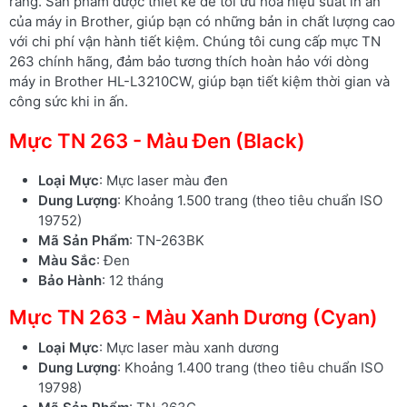
ràng. Sản phẩm được thiết kế để tối ưu hóa hiệu suất in ấn
của máy in Brother, giúp bạn có những bản in chất lượng cao
với chi phí vận hành tiết kiệm. Chúng tôi cung cấp mực TN
263 chính hãng, đảm bảo tương thích hoàn hảo với dòng
máy in Brother HL-L3210CW, giúp bạn tiết kiệm thời gian và
công sức khi in ấn.
Mực TN 263 - Màu Đen (Black)
Loại Mực
: Mực laser màu đen
Dung Lượng
: Khoảng 1.500 trang (theo tiêu chuẩn ISO
19752)
Mã Sản Phẩm
: TN-263BK
Màu Sắc
: Đen
Bảo Hành
: 12 tháng
Mực TN 263 - Màu Xanh Dương (Cyan)
Loại Mực
: Mực laser màu xanh dương
Dung Lượng
: Khoảng 1.400 trang (theo tiêu chuẩn ISO
19798)