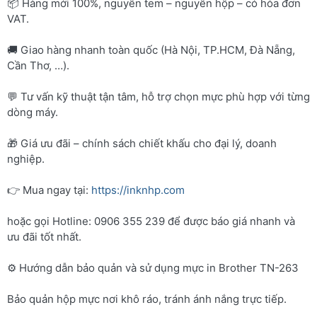
📦 Hàng mới 100%, nguyên tem – nguyên hộp – có hóa đơn
VAT.
🚚 Giao hàng nhanh toàn quốc (Hà Nội, TP.HCM, Đà Nẵng,
Cần Thơ, …).
💬 Tư vấn kỹ thuật tận tâm, hỗ trợ chọn mực phù hợp với từng
dòng máy.
🎁 Giá ưu đãi – chính sách chiết khấu cho đại lý, doanh
nghiệp.
👉 Mua ngay tại:
https://inknhp.com
hoặc gọi Hotline: 0906 355 239 để được báo giá nhanh và
ưu đãi tốt nhất.
⚙️ Hướng dẫn bảo quản và sử dụng mực in Brother TN-263
Bảo quản hộp mực nơi khô ráo, tránh ánh nắng trực tiếp.