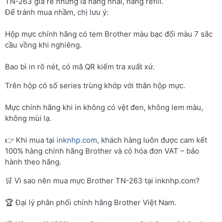
TN-263 giá rẻ nhưng là hàng nhái, hàng refill.
Để tránh mua nhầm, chị lưu ý:
Hộp mực chính hãng có tem Brother màu bạc đổi màu 7 sắc
cầu vồng khi nghiêng.
Bao bì in rõ nét, có mã QR kiểm tra xuất xứ.
Trên hộp có số series trùng khớp với thân hộp mực.
Mực chính hãng khi in không có vệt đen, không lem màu,
không mùi lạ.
👉 Khi mua tại
inknhp.com
, khách hàng luôn được cam kết
100% hàng chính hãng Brother và có hóa đơn VAT – bảo
hành theo hãng.
🛒 Vì sao nên mua mực Brother TN-263 tại inknhp.com?
🏆 Đại lý phân phối chính hãng Brother Việt Nam.