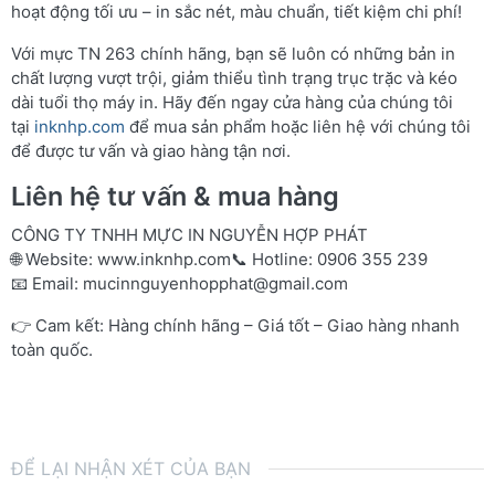
hoạt động tối ưu – in sắc nét, màu chuẩn, tiết kiệm chi phí!
Với mực TN 263 chính hãng, bạn sẽ luôn có những bản in
chất lượng vượt trội, giảm thiểu tình trạng trục trặc và kéo
dài tuổi thọ máy in. Hãy đến ngay cửa hàng của chúng tôi
tại
inknhp.com
để mua sản phẩm hoặc liên hệ với chúng tôi
để được tư vấn và giao hàng tận nơi.
Liên hệ tư vấn & mua hàng
CÔNG TY TNHH MỰC IN NGUYỄN HỢP PHÁT
🌐 Website:
www.inknhp.com
📞 Hotline: 0906 355 239
📧 Email:
mucinnguyenhopphat@gmail.com
👉 Cam kết: Hàng chính hãng – Giá tốt – Giao hàng nhanh
toàn quốc.
ĐỂ LẠI NHẬN XÉT CỦA BẠN