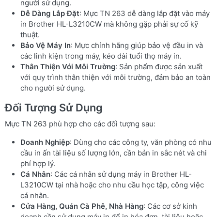
người sử dụng.
Dễ Dàng Lắp Đặt
: Mực TN 263 dễ dàng lắp đặt vào máy
in Brother HL-L3210CW mà không gặp phải sự cố kỹ
thuật.
Bảo Vệ Máy In
: Mực chính hãng giúp bảo vệ đầu in và
các linh kiện trong máy, kéo dài tuổi thọ máy in.
Thân Thiện Với Môi Trường
: Sản phẩm được sản xuất
với quy trình thân thiện với môi trường, đảm bảo an toàn
cho người sử dụng.
Đối Tượng Sử Dụng
Mực TN 263 phù hợp cho các đối tượng sau:
Doanh Nghiệp
: Dùng cho các công ty, văn phòng có nhu
cầu in ấn tài liệu số lượng lớn, cần bản in sắc nét và chi
phí hợp lý.
Cá Nhân
: Các cá nhân sử dụng máy in Brother HL-
L3210CW tại nhà hoặc cho nhu cầu học tập, công việc
cá nhân.
Cửa Hàng, Quán Cà Phê, Nhà Hàng
: Các cơ sở kinh
doanh cần sử dụng máy in để in hóa đơn, tài liệu hoặc