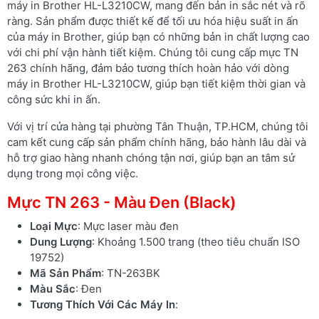
máy in Brother HL-L3210CW, mang đến bản in sắc nét và rõ
ràng. Sản phẩm được thiết kế để tối ưu hóa hiệu suất in ấn
của máy in Brother, giúp bạn có những bản in chất lượng cao
với chi phí vận hành tiết kiệm. Chúng tôi cung cấp mực TN
263 chính hãng, đảm bảo tương thích hoàn hảo với dòng
máy in Brother HL-L3210CW, giúp bạn tiết kiệm thời gian và
công sức khi in ấn.
Với vị trí cửa hàng tại phường Tân Thuận, TP.HCM, chúng tôi
cam kết cung cấp sản phẩm chính hãng, bảo hành lâu dài và
hỗ trợ giao hàng nhanh chóng tận nơi, giúp bạn an tâm sử
dụng trong mọi công việc.
Mực TN 263 - Màu Đen (Black)
Loại Mực
: Mực laser màu đen
Dung Lượng
: Khoảng 1.500 trang (theo tiêu chuẩn ISO
19752)
Mã Sản Phẩm
: TN-263BK
Màu Sắc
: Đen
Tương Thích Với Các Máy In
: