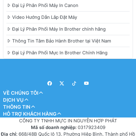
Đại Lý Phân Phối Máy In Canon
Video Hướng Dẫn Lắp Đặt Máy
Đại Lý Phân Phối Máy In Brother chính hãng
Thông Tin Tâm Bảo Hành Brother tại Việt Nam
Đại Lý Phân Phối Mực In Brother Chính Hãng
VỀ CHÚNG TÔI
DỊCH VỤ
THÔNG TIN
HỖ TRỢ KHÁCH HÀNG
CÔNG TY TNHH MỰC IN NGUYỄN HỢP PHÁT
Mã số doanh nghiệp:
0317923409
Địa chỉ:
668/48B Quốc lộ 13, Phường Hiệp Bình, Thành phố Hồ