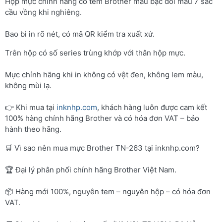
Hộp mực chính hãng có tem Brother màu bạc đổi màu 7 sắc
cầu vồng khi nghiêng.
Bao bì in rõ nét, có mã QR kiểm tra xuất xứ.
Trên hộp có số series trùng khớp với thân hộp mực.
Mực chính hãng khi in không có vệt đen, không lem màu,
không mùi lạ.
👉 Khi mua tại
inknhp.com
, khách hàng luôn được cam kết
100% hàng chính hãng Brother và có hóa đơn VAT – bảo
hành theo hãng.
🛒 Vì sao nên mua mực Brother TN-263 tại inknhp.com?
🏆 Đại lý phân phối chính hãng Brother Việt Nam.
📦 Hàng mới 100%, nguyên tem – nguyên hộp – có hóa đơn
VAT.