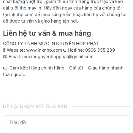
chất lượng vượt trội, giảm thiểu tình trạng trục trặc và kéo
dài tuổi thọ máy in. Hãy đến ngay cửa hàng của chúng tôi
tại
inknhp.com
để mua sản phẩm hoặc liên hệ với chúng tôi
để được tư vấn và giao hàng tận nơi.
Liên hệ tư vấn & mua hàng
CÔNG TY TNHH MỰC IN NGUYỄN HỢP PHÁT
🌐 Website:
www.inknhp.com
📞 Hotline: 0906 355 239
📧 Email:
mucinnguyenhopphat@gmail.com
👉 Cam kết: Hàng chính hãng – Giá tốt – Giao hàng nhanh
toàn quốc.
ĐỂ LẠI NHẬN XÉT CỦA BẠN