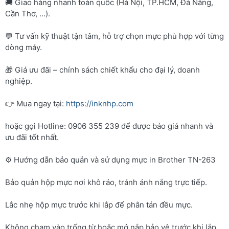
🚚 Giao hàng nhanh toàn quốc (Hà Nội, TP.HCM, Đà Nẵng,
Cần Thơ, …).
💬 Tư vấn kỹ thuật tận tâm, hỗ trợ chọn mực phù hợp với từng
dòng máy.
🎁 Giá ưu đãi – chính sách chiết khấu cho đại lý, doanh
nghiệp.
👉 Mua ngay tại:
https://inknhp.com
hoặc gọi Hotline: 0906 355 239 để được báo giá nhanh và
ưu đãi tốt nhất.
⚙️ Hướng dẫn bảo quản và sử dụng mực in Brother TN-263
Bảo quản hộp mực nơi khô ráo, tránh ánh nắng trực tiếp.
Lắc nhẹ hộp mực trước khi lắp để phân tán đều mực.
Không chạm vào trống từ hoặc mở nắp bảo vệ trước khi lắp