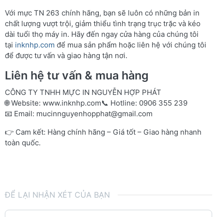
Với mực TN 263 chính hãng, bạn sẽ luôn có những bản in
chất lượng vượt trội, giảm thiểu tình trạng trục trặc và kéo
dài tuổi thọ máy in. Hãy đến ngay cửa hàng của chúng tôi
tại
inknhp.com
để mua sản phẩm hoặc liên hệ với chúng tôi
để được tư vấn và giao hàng tận nơi.
Liên hệ tư vấn & mua hàng
CÔNG TY TNHH MỰC IN NGUYỄN HỢP PHÁT
🌐 Website:
www.inknhp.com
📞 Hotline: 0906 355 239
📧 Email:
mucinnguyenhopphat@gmail.com
👉 Cam kết: Hàng chính hãng – Giá tốt – Giao hàng nhanh
toàn quốc.
ĐỂ LẠI NHẬN XÉT CỦA BẠN