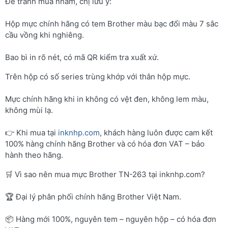
Để tránh mua nhầm, chị lưu ý:
Hộp mực chính hãng có tem Brother màu bạc đổi màu 7 sắc
cầu vồng khi nghiêng.
Bao bì in rõ nét, có mã QR kiểm tra xuất xứ.
Trên hộp có số series trùng khớp với thân hộp mực.
Mực chính hãng khi in không có vệt đen, không lem màu,
không mùi lạ.
👉 Khi mua tại
inknhp.com
, khách hàng luôn được cam kết
100% hàng chính hãng Brother và có hóa đơn VAT – bảo
hành theo hãng.
🛒 Vì sao nên mua mực Brother TN-263 tại inknhp.com?
🏆 Đại lý phân phối chính hãng Brother Việt Nam.
📦 Hàng mới 100%, nguyên tem – nguyên hộp – có hóa đơn