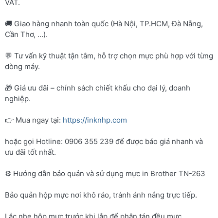
VAT.
🚚 Giao hàng nhanh toàn quốc (Hà Nội, TP.HCM, Đà Nẵng,
Cần Thơ, …).
💬 Tư vấn kỹ thuật tận tâm, hỗ trợ chọn mực phù hợp với từng
dòng máy.
🎁 Giá ưu đãi – chính sách chiết khấu cho đại lý, doanh
nghiệp.
👉 Mua ngay tại:
https://inknhp.com
hoặc gọi Hotline: 0906 355 239 để được báo giá nhanh và
ưu đãi tốt nhất.
⚙️ Hướng dẫn bảo quản và sử dụng mực in Brother TN-263
Bảo quản hộp mực nơi khô ráo, tránh ánh nắng trực tiếp.
Lắc nhẹ hộp mực trước khi lắp để phân tán đều mực.