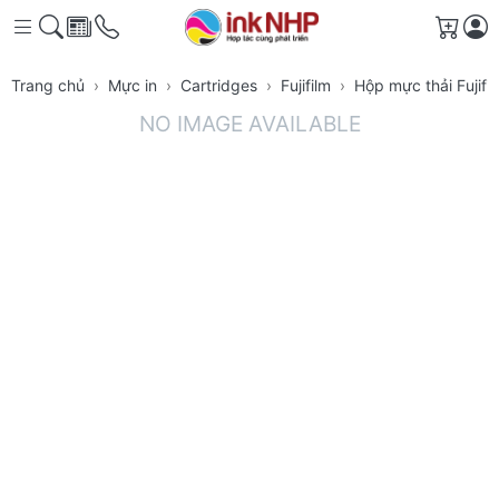
Giỏ h
Trang chủ
Mực in
Cartridges
Fujifilm
Hộp mực thải Fujif