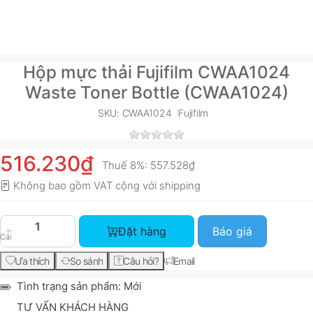
Hộp mực thải Fujifilm CWAA1024
Waste Toner Bottle (CWAA1024)
SKU: CWAA1024
Fujifilm
516.230₫
Thuế 8%:
557.528₫
Không bao gồm VAT cộng với
shipping
Hộp mực thải Fujifilm CWAA1024 Waste Toner Bo
Đặt hàng
Báo giá
Cái
Ưa thích
So sánh
Câu hỏi?
Email
Tình trạng sản phẩm:
Mới
TƯ VẤN KHÁCH HÀNG