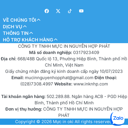
VỀ CHÚNG TÔI
DỊCH VỤ
THÔNG TIN
HỖ TRỢ KHÁCH HÀNG
CÔNG TY TNHH MỰC IN NGUYỄN HỢP PHÁT
Mã số doanh nghiệp:
0317923409
Địa chỉ:
668/48B Quốc lộ 13, Phường Hiệp Bình, Thành phố Hồ
Chí Minh, Việt Nam
Giấy chứng nhận đăng ký kinh doanh cấp ngày 10/07/2023
Email:
mucinnguyenhopphat@gmail.com
Điện thoại:
(028)7308.4997
Website:
www.inknhp.com
Tài khoản ngân hàng:
502.289.88. Ngân hàng ACB - PGD Hiệp
Bình, Thành phố Hồ Chí Minh
Đơn vị thụ hưởng:
CÔNG TY TNHH MỰC IN NGUYỄN HỢP
PHÁT
Copyright © 2026
Mực in oki
All rights reserved.