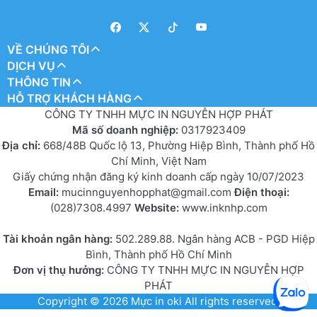
VỀ CHÚNG TÔI
DỊCH VỤ
THÔNG TIN
HỖ TRỢ KHÁCH HÀNG
CÔNG TY TNHH MỰC IN NGUYỄN HỢP PHÁT
Mã số doanh nghiệp:
0317923409
Địa chỉ:
668/48B Quốc lộ 13, Phường Hiệp Bình, Thành phố Hồ
Chí Minh, Việt Nam
Giấy chứng nhận đăng ký kinh doanh cấp ngày 10/07/2023
Email:
mucinnguyenhopphat@gmail.com
Điện thoại:
(028)7308.4997
Website:
www.inknhp.com
Tài khoản ngân hàng:
502.289.88. Ngân hàng ACB - PGD Hiệp
Bình, Thành phố Hồ Chí Minh
Đơn vị thụ hưởng:
CÔNG TY TNHH MỰC IN NGUYỄN HỢP
PHÁT
Copyright © 2026
Mực in oki
All rights reserved.