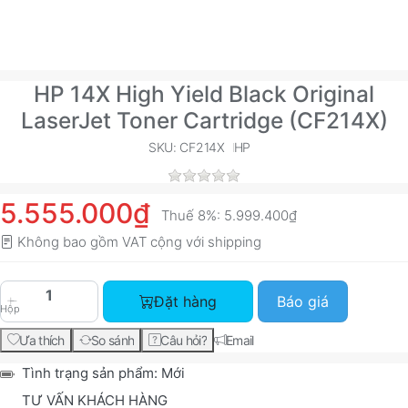
HP 14X High Yield Black Original
LaserJet Toner Cartridge (CF214X)
SKU: CF214X
HP
5.555.000₫
Thuế 8%:
5.999.400₫
Không bao gồm VAT cộng với
shipping
HP 14X High Yield Black Original LaserJet Toner
Đặt hàng
Báo giá
Hộp
Ưa thích
So sánh
Câu hỏi?
Email
Tình trạng sản phẩm:
Mới
TƯ VẤN KHÁCH HÀNG