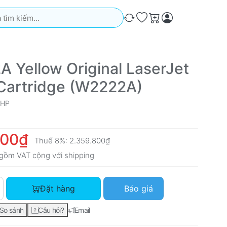
iếm. Kết quả sẽ tự động xuất hiện khi bạn nhập. Nhấn phím Ente
So sánh
Ưa thích
Giỏ hàng
A Yellow Original LaserJet
Cartridge (W2222A)
HP
000₫
Thuế 8%:
2.359.800₫
gồm VAT cộng với
shipping
HP 222A Yellow Original LaserJet Toner Cartridge (W2222A) vớ
Đặt hàng
Báo giá
So sánh
Câu hỏi?
Email