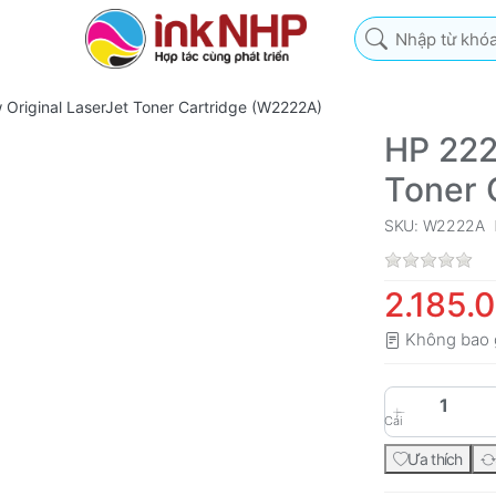
Nhập từ khóa tìm k
 Original LaserJet Toner Cartridge (W2222A)
HP 222
Toner 
SKU: W2222A
2.185.
Không bao 
Cái
Ưa thích