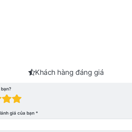
Khách hàng đáng giá
 bạn?
 giá: 1 trên 5 sao. Xấu
nh giá: 2 trên 5 sao.
Đánh giá: 3 trên 5 sao.
Đánh giá: 4 trên 5 sao.
Đánh giá: 5 trên 5 sao. Xu
đánh giá của bạn