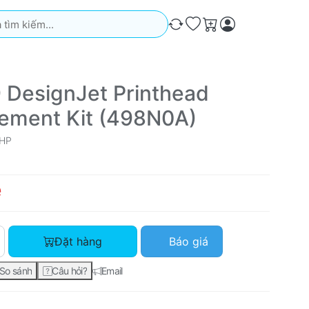
iếm. Kết quả sẽ tự động xuất hiện khi bạn nhập. Nhấn phím Ente
So sánh
Ưa thích
Giỏ hàng
 DesignJet Printhead
ement Kit (498N0A)
HP
ệ
HP 739 DesignJet Printhead Replacement Kit (498N0A) với giá
Đặt hàng
Báo giá
So sánh
Câu hỏi?
Email