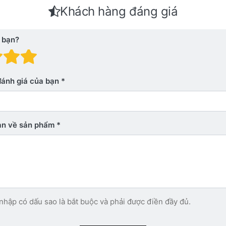
Khách hàng đáng giá
 bạn?
 giá: 1 trên 5 sao. Xấu
nh giá: 2 trên 5 sao.
Đánh giá: 3 trên 5 sao.
Đánh giá: 4 trên 5 sao.
Đánh giá: 5 trên 5 sao. Xu
đánh giá của bạn
bạn về sản phẩm
nhập có dấu sao là bắt buộc và phải được điền đầy đủ.