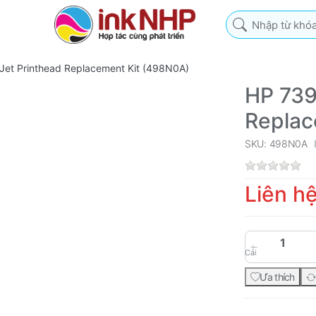
Nhập từ khóa tìm k
Jet Printhead Replacement Kit (498N0A)
HP 739
Replac
SKU: 498N0A
Liên h
Cái
Ưa thích