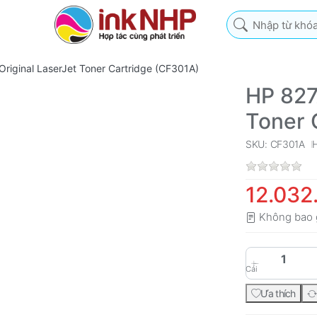
Nhập từ khóa tìm k
riginal LaserJet Toner Cartridge (CF301A)
HP 827
Toner 
SKU: CF301A
12.032
Không bao 
Cái
Ưa thích