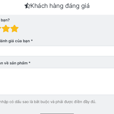
Khách hàng đáng giá
 bạn?
 giá: 1 trên 5 sao. Xấu
nh giá: 2 trên 5 sao.
Đánh giá: 3 trên 5 sao.
Đánh giá: 4 trên 5 sao.
Đánh giá: 5 trên 5 sao. Xu
đánh giá của bạn
bạn về sản phẩm
nhập có dấu sao là bắt buộc và phải được điền đầy đủ.