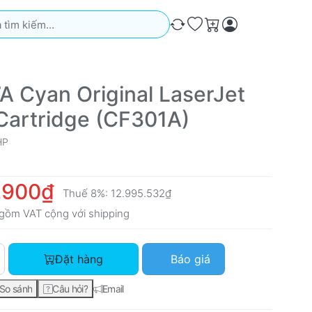
iếm. Kết quả sẽ tự động xuất hiện khi bạn nhập. Nhấn phím Ente
So sánh
Ưa thích
Giỏ hàng
A Cyan Original LaserJet
Cartridge (CF301A)
HP
.900₫
Thuế 8%:
12.995.532₫
gồm VAT cộng với
shipping
HP 827A Cyan Original LaserJet Toner Cartridge (CF301A) với 
Đặt hàng
Báo giá
So sánh
Câu hỏi?
Email