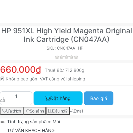
HP 951XL High Yield Magenta Original
Ink Cartridge (CN047AA)
SKU: CN047AA
HP
660.000₫
Thuế 8%:
712.800₫
Không bao gồm VAT cộng với
shipping
HP 951XL High Yield Magenta Original Ink Cartr
Đặt hàng
Báo giá
Cái
Ưa thích
So sánh
Câu hỏi?
Email
Tình trạng sản phẩm:
Mới
TƯ VẤN KHÁCH HÀNG