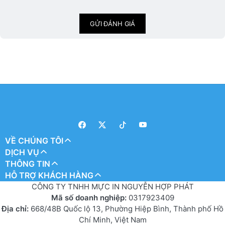
GỬI ĐÁNH GIÁ
VỀ CHÚNG TÔI
DỊCH VỤ
THÔNG TIN
HỖ TRỢ KHÁCH HÀNG
CÔNG TY TNHH MỰC IN NGUYỄN HỢP PHÁT
Mã số doanh nghiệp:
0317923409
Địa chỉ:
668/48B Quốc lộ 13, Phường Hiệp Bình, Thành phố Hồ
Chí Minh, Việt Nam