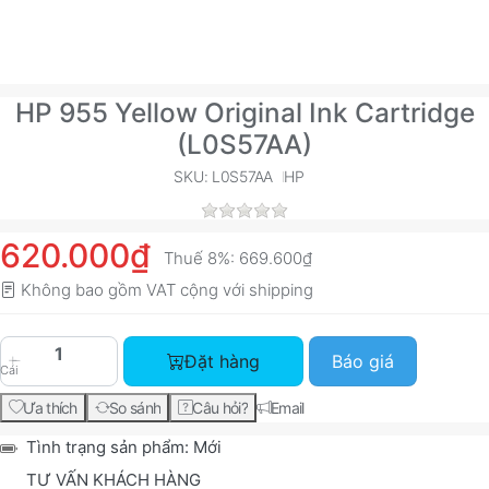
HP 955 Yellow Original Ink Cartridge
(L0S57AA)
SKU: L0S57AA
HP
620.000₫
Thuế 8%:
669.600₫
Không bao gồm VAT cộng với
shipping
HP 955 Yellow Original Ink Cartridge (L0S57AA) 
Đặt hàng
Báo giá
Cái
Ưa thích
So sánh
Câu hỏi?
Email
Tình trạng sản phẩm:
Mới
TƯ VẤN KHÁCH HÀNG