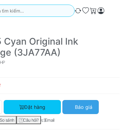
iếm. Kết quả sẽ tự động xuất hiện khi bạn nhập. Nhấn phím Ente
So sánh
Ưa thích
Giỏ hàng
 Cyan Original Ink
dge (3JA77AA)
HP
ệ
HP 965 Cyan Original Ink Cartridge (3JA77AA) với giá Liên hệ,
Đặt hàng
Báo giá
So sánh
Câu hỏi?
Email