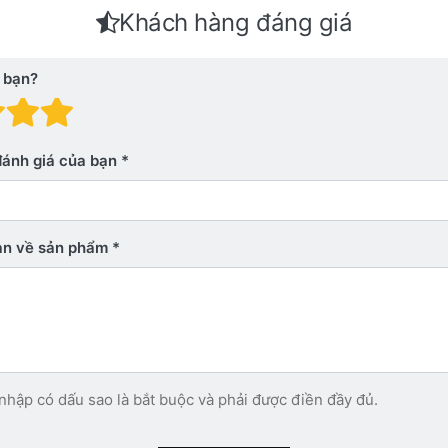
Khách hàng đáng giá
 bạn?
 giá: 1 trên 5 sao. Xấu
nh giá: 2 trên 5 sao.
Đánh giá: 3 trên 5 sao.
Đánh giá: 4 trên 5 sao.
Đánh giá: 5 trên 5 sao. Xu
đánh giá của bạn
bạn về sản phẩm
nhập có dấu sao là bắt buộc và phải được điền đầy đủ.