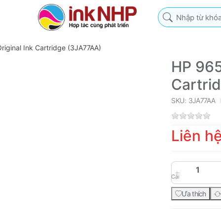
Nhập từ khóa tìm k
iginal Ink Cartridge (3JA77AA)
HP 965
Cartri
SKU: 3JA77AA
Liên h
Cái
Ưa thích