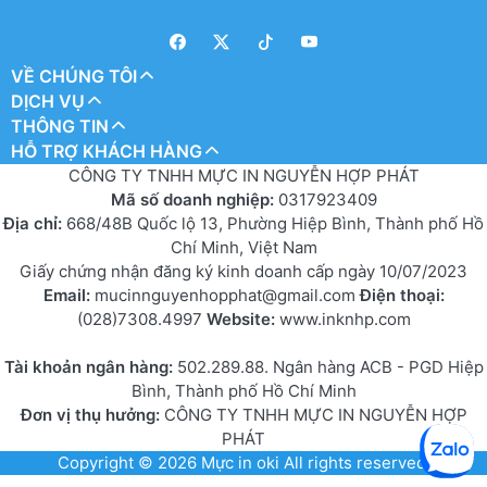
VỀ CHÚNG TÔI
DỊCH VỤ
THÔNG TIN
HỖ TRỢ KHÁCH HÀNG
CÔNG TY TNHH MỰC IN NGUYỄN HỢP PHÁT
Mã số doanh nghiệp:
0317923409
Địa chỉ:
668/48B Quốc lộ 13, Phường Hiệp Bình, Thành phố Hồ
Chí Minh, Việt Nam
Giấy chứng nhận đăng ký kinh doanh cấp ngày 10/07/2023
Email:
mucinnguyenhopphat@gmail.com
Điện thoại:
(028)7308.4997
Website:
www.inknhp.com
Tài khoản ngân hàng:
502.289.88. Ngân hàng ACB - PGD Hiệp
Bình, Thành phố Hồ Chí Minh
Đơn vị thụ hưởng:
CÔNG TY TNHH MỰC IN NGUYỄN HỢP
PHÁT
Copyright © 2026
Mực in oki
All rights reserved.