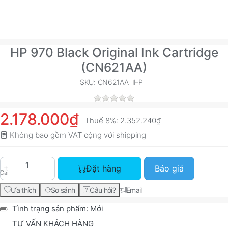
HP 970 Black Original Ink Cartridge
(CN621AA)
SKU: CN621AA
HP
2.178.000₫
Thuế 8%:
2.352.240₫
Không bao gồm VAT cộng với
shipping
HP 970 Black Original Ink Cartridge (CN621AA) v
Đặt hàng
Báo giá
Cái
Ưa thích
So sánh
Câu hỏi?
Email
Tình trạng sản phẩm:
Mới
TƯ VẤN KHÁCH HÀNG