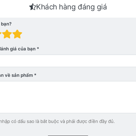
Khách hàng đáng giá
 bạn?
 giá: 1 trên 5 sao. Xấu
nh giá: 2 trên 5 sao.
Đánh giá: 3 trên 5 sao.
Đánh giá: 4 trên 5 sao.
Đánh giá: 5 trên 5 sao. Xu
đánh giá của bạn
bạn về sản phẩm
nhập có dấu sao là bắt buộc và phải được điền đầy đủ.