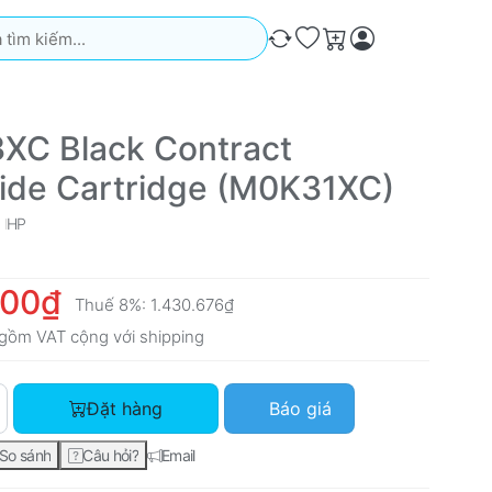
iếm. Kết quả sẽ tự động xuất hiện khi bạn nhập. Nhấn phím Ente
So sánh
Ưa thích
Giỏ hàng
XC Black Contract
de Cartridge (M0K31XC)
HP
700₫
Thuế 8%:
1.430.676₫
gồm VAT cộng với
shipping
HP 993XC Black Contract PageWide Cartridge (M0K31XC) với g
Đặt hàng
Báo giá
So sánh
Câu hỏi?
Email