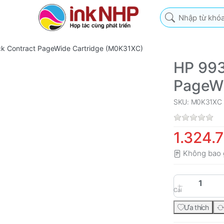
Nhập từ khóa tìm k
k Contract PageWide Cartridge (M0K31XC)
HP 993
PageWi
SKU: M0K31XC
1.324.
Không bao 
Cái
Ưa thích