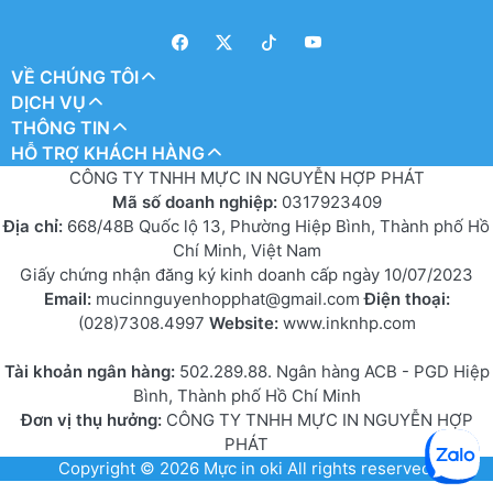
VỀ CHÚNG TÔI
DỊCH VỤ
THÔNG TIN
HỖ TRỢ KHÁCH HÀNG
CÔNG TY TNHH MỰC IN NGUYỄN HỢP PHÁT
Mã số doanh nghiệp:
0317923409
Địa chỉ:
668/48B Quốc lộ 13, Phường Hiệp Bình, Thành phố Hồ
Chí Minh, Việt Nam
Giấy chứng nhận đăng ký kinh doanh cấp ngày 10/07/2023
Email:
mucinnguyenhopphat@gmail.com
Điện thoại:
(028)7308.4997
Website:
www.inknhp.com
Tài khoản ngân hàng:
502.289.88. Ngân hàng ACB - PGD Hiệp
Bình, Thành phố Hồ Chí Minh
Đơn vị thụ hưởng:
CÔNG TY TNHH MỰC IN NGUYỄN HỢP
PHÁT
Copyright © 2026
Mực in oki
All rights reserved.