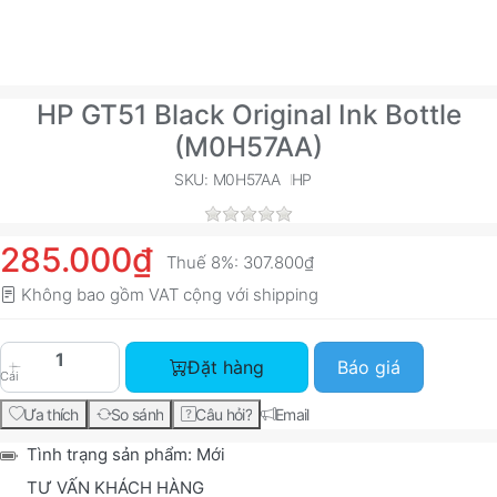
HP GT51 Black Original Ink Bottle
(M0H57AA)
SKU: M0H57AA
HP
285.000₫
Thuế 8%:
307.800₫
Không bao gồm VAT cộng với
shipping
HP GT51 Black Original Ink Bottle (M0H57AA) với
Đặt hàng
Báo giá
Cái
Ưa thích
So sánh
Câu hỏi?
Email
Tình trạng sản phẩm:
Mới
TƯ VẤN KHÁCH HÀNG