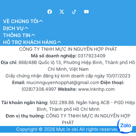
VỀ CHÚNG TÔI
DỊCH VỤ
THÔNG TIN
HỖ TRỢ KHÁCH HÀNG
CÔNG TY TNHH MỰC IN NGUYỄN HỢP PHÁT
Mã số doanh nghiệp:
0317923409
Địa chỉ:
668/48B Quốc lộ 13, Phường Hiệp Bình, Thành phố Hồ
Chí Minh, Việt Nam
Giấy chứng nhận đăng ký kinh doanh cấp ngày 10/07/2023
Email:
mucinnguyenhopphat@gmail.com
Điện thoại:
(028)7308.4997
Website:
www.inknhp.com
Tài khoản ngân hàng:
502.289.88. Ngân hàng ACB - PGD Hiệp
Bình, Thành phố Hồ Chí Minh
Đơn vị thụ hưởng:
CÔNG TY TNHH MỰC IN NGUYỄN HỢP
PHÁT
Copyright © 2026
Mực in oki
All rights reserved.