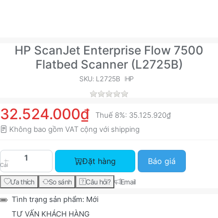
HP ScanJet Enterprise Flow 7500
Flatbed Scanner (L2725B)
SKU: L2725B
HP
32.524.000₫
Thuế 8%:
35.125.920₫
Không bao gồm VAT cộng với
shipping
HP ScanJet Enterprise Flow 7500 Flatbed Scann
Đặt hàng
Báo giá
Cái
Ưa thích
So sánh
Câu hỏi?
Email
Tình trạng sản phẩm:
Mới
TƯ VẤN KHÁCH HÀNG