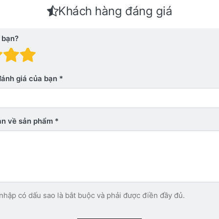
Khách hàng đáng giá
 bạn?
 giá: 1 trên 5 sao. Xấu
nh giá: 2 trên 5 sao.
Đánh giá: 3 trên 5 sao.
Đánh giá: 4 trên 5 sao.
Đánh giá: 5 trên 5 sao. Xu
đánh giá của bạn
bạn về sản phẩm
nhập có dấu sao là bắt buộc và phải được điền đầy đủ.