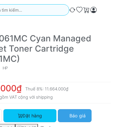
iếm. Kết quả sẽ tự động xuất hiện khi bạn nhập. Nhấn phím Ente
So sánh
Ưa thích
Giỏ hàng
061MC Cyan Managed
et Toner Cartridge
1MC)
HP
.000₫
Thuế 8%:
11.664.000₫
gồm VAT cộng với
shipping
HP W9061MC Cyan Managed LaserJet Toner Cartridge (W9061M
Đặt hàng
Báo giá