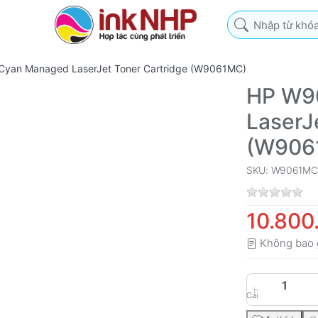
Nhập từ khóa tìm k
yan Managed LaserJet Toner Cartridge (W9061MC)
HP W9
LaserJ
(W906
SKU: W9061MC
10.800
Không bao 
Cái