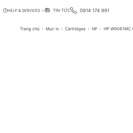
0914 174 991
TIN TỨC
HELP & SERVICES
Trang chủ
Mực in
Cartridges
HP
HP W9061MC C