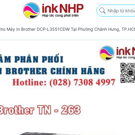
Nhập từ khóa tìm k
Cho Máy In Brother DCP-L3551CDW Tại Phường Chánh Hưng, TP.H