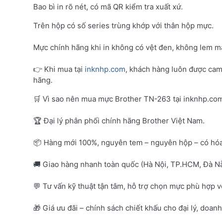
Bao bì in rõ nét, có mã QR kiểm tra xuất xứ.
Trên hộp có số series trùng khớp với thân hộp mực.
Mực chính hãng khi in không có vệt đen, không lem mà
👉 Khi mua tại
inknhp.com
, khách hàng luôn được cam
hãng.
🛒 Vì sao nên mua mực Brother TN-263 tại inknhp.co
🏆 Đại lý phân phối chính hãng Brother Việt Nam.
📦 Hàng mới 100%, nguyên tem – nguyên hộp – có hó
🚚 Giao hàng nhanh toàn quốc (Hà Nội, TP.HCM, Đà Nẵ
💬 Tư vấn kỹ thuật tận tâm, hỗ trợ chọn mực phù hợp 
🎁 Giá ưu đãi – chính sách chiết khấu cho đại lý, doan