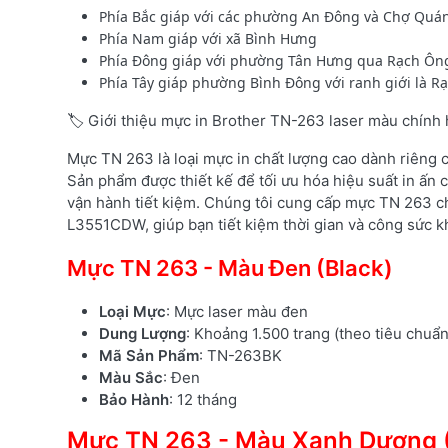
Phía Bắc giáp với các phường An Đông và Chợ Quán
Phía Nam giáp với xã Bình Hưng
Phía Đông giáp với phường Tân Hưng qua Rạch Ôn
Phía Tây giáp phường Bình Đông với ranh giới là R
🏷️ Giới thiệu mực in Brother TN-263 laser màu chính
Mực TN 263 là loại mực in chất lượng cao dành riêng
Sản phẩm được thiết kế để tối ưu hóa hiệu suất in ấn c
vận hành tiết kiệm. Chúng tôi cung cấp mực TN 263 c
L3551CDW, giúp bạn tiết kiệm thời gian và công sức kh
Mực TN 263 - Màu Đen (Black)
Loại Mực
: Mực laser màu đen
Dung Lượng
: Khoảng 1.500 trang (theo tiêu chuẩ
Mã Sản Phẩm
: TN-263BK
Màu Sắc
: Đen
Bảo Hành
: 12 tháng
Mực TN 263 - Màu Xanh Dương 