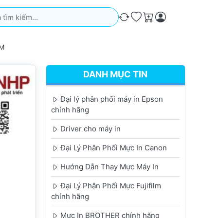
iếm. Kết quả sẽ tự động xuất hiện khi bạn nhập. Nhấn phím Ente
So sánh
Ưa thích
Giỏ hàng
CM
DANH MỤC TIN
Đại lý phân phối máy in Epson
chính hãng
Driver cho máy in
Đại Lý Phân Phối Mực In Canon
Hướng Dẫn Thay Mực Máy In
Đại Lý Phân Phối Mực Fujifilm
chính hãng
Mực In BROTHER chính hãng