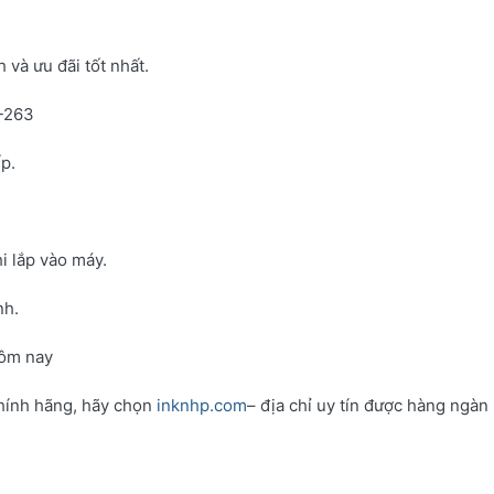
và ưu đãi tốt nhất.
N-263
p.
i lắp vào máy.
nh.
hôm nay
hính hãng, hãy chọn
inknhp.com
– địa chỉ uy tín được hàng ngàn