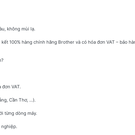
u, không mùi lạ.
 kết 100% hàng chính hãng Brother và có hóa đơn VAT – bảo hà
m?
a đơn VAT.
ng, Cần Thơ, …).
với từng dòng máy.
h nghiệp.