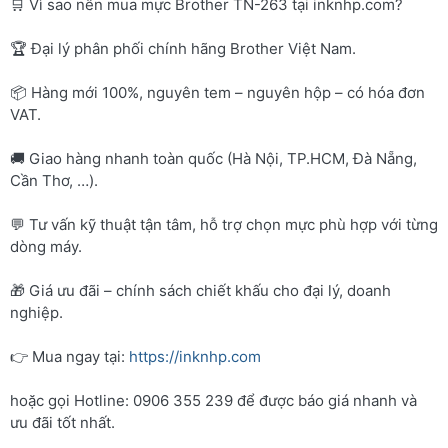
🛒 Vì sao nên mua mực Brother TN-263 tại inknhp.com?
🏆 Đại lý phân phối chính hãng Brother Việt Nam.
📦 Hàng mới 100%, nguyên tem – nguyên hộp – có hóa đơn
VAT.
🚚 Giao hàng nhanh toàn quốc (Hà Nội, TP.HCM, Đà Nẵng,
Cần Thơ, …).
💬 Tư vấn kỹ thuật tận tâm, hỗ trợ chọn mực phù hợp với từng
dòng máy.
🎁 Giá ưu đãi – chính sách chiết khấu cho đại lý, doanh
nghiệp.
👉 Mua ngay tại:
https://inknhp.com
hoặc gọi Hotline: 0906 355 239 để được báo giá nhanh và
ưu đãi tốt nhất.