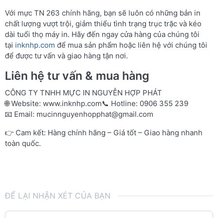
Với mực TN 263 chính hãng, bạn sẽ luôn có những bản in
chất lượng vượt trội, giảm thiểu tình trạng trục trặc và kéo
dài tuổi thọ máy in. Hãy đến ngay cửa hàng của chúng tôi
tại
inknhp.com
để mua sản phẩm hoặc liên hệ với chúng tôi
để được tư vấn và giao hàng tận nơi.
Liên hệ tư vấn & mua hàng
CÔNG TY TNHH MỰC IN NGUYỄN HỢP PHÁT
🌐 Website:
www.inknhp.com
📞 Hotline: 0906 355 239
📧 Email:
mucinnguyenhopphat@gmail.com
👉 Cam kết: Hàng chính hãng – Giá tốt – Giao hàng nhanh
toàn quốc.
ĐỂ LẠI NHẬN XÉT CỦA BẠN