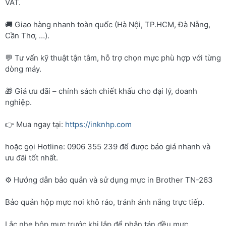
VAT.
🚚 Giao hàng nhanh toàn quốc (Hà Nội, TP.HCM, Đà Nẵng,
Cần Thơ, …).
💬 Tư vấn kỹ thuật tận tâm, hỗ trợ chọn mực phù hợp với từng
dòng máy.
🎁 Giá ưu đãi – chính sách chiết khấu cho đại lý, doanh
nghiệp.
👉 Mua ngay tại:
https://inknhp.com
hoặc gọi Hotline: 0906 355 239 để được báo giá nhanh và
ưu đãi tốt nhất.
⚙️ Hướng dẫn bảo quản và sử dụng mực in Brother TN-263
Bảo quản hộp mực nơi khô ráo, tránh ánh nắng trực tiếp.
Lắc nhẹ hộp mực trước khi lắp để phân tán đều mực.