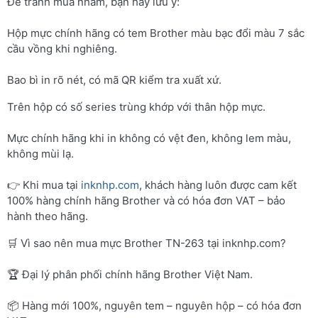
Để tránh mua nhầm, bạn hãy lưu ý:
Hộp mực chính hãng có tem Brother màu bạc đổi màu 7 sắc
cầu vồng khi nghiêng.
Bao bì in rõ nét, có mã QR kiểm tra xuất xứ.
Trên hộp có số series trùng khớp với thân hộp mực.
Mực chính hãng khi in không có vệt đen, không lem màu,
không mùi lạ.
👉 Khi mua tại
inknhp.com
, khách hàng luôn được cam kết
100% hàng chính hãng Brother và có hóa đơn VAT – bảo
hành theo hãng.
🛒 Vì sao nên mua mực Brother TN-263 tại inknhp.com?
🏆 Đại lý phân phối chính hãng Brother Việt Nam.
📦 Hàng mới 100%, nguyên tem – nguyên hộp – có hóa đơn