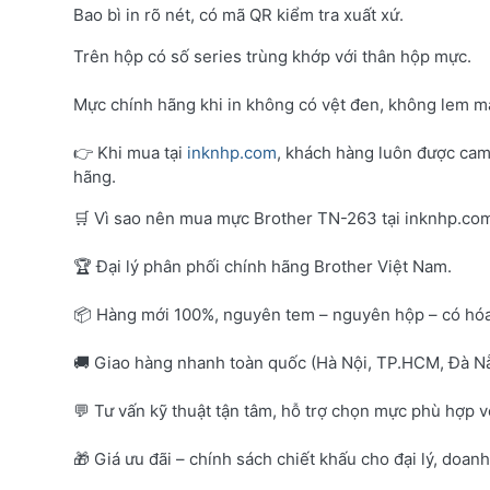
Bao bì in rõ nét, có mã QR kiểm tra xuất xứ.
Trên hộp có số series trùng khớp với thân hộp mực.
Mực chính hãng khi in không có vệt đen, không lem mà
👉 Khi mua tại
inknhp.com
, khách hàng luôn được cam
hãng.
🛒 Vì sao nên mua mực Brother TN-263 tại inknhp.co
🏆 Đại lý phân phối chính hãng Brother Việt Nam.
📦 Hàng mới 100%, nguyên tem – nguyên hộp – có hó
🚚 Giao hàng nhanh toàn quốc (Hà Nội, TP.HCM, Đà Nẵ
💬 Tư vấn kỹ thuật tận tâm, hỗ trợ chọn mực phù hợp 
🎁 Giá ưu đãi – chính sách chiết khấu cho đại lý, doan