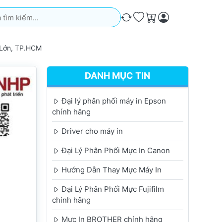
iếm. Kết quả sẽ tự động xuất hiện khi bạn nhập. Nhấn phím Ente
So sánh
Ưa thích
Giỏ hàng
 Lớn, TP.HCM
DANH MỤC TIN
Đại lý phân phối máy in Epson
chính hãng
Driver cho máy in
Đại Lý Phân Phối Mực In Canon
Hướng Dẫn Thay Mực Máy In
Đại Lý Phân Phối Mực Fujifilm
chính hãng
Mực In BROTHER chính hãng