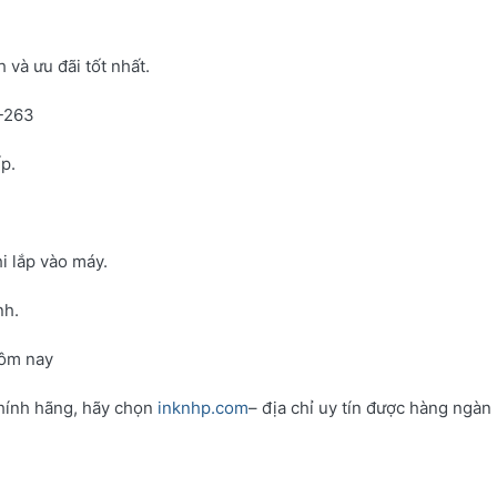
và ưu đãi tốt nhất.
N-263
p.
i lắp vào máy.
nh.
hôm nay
hính hãng, hãy chọn
inknhp.com
– địa chỉ uy tín được hàng ngàn