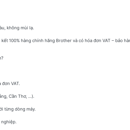
u, không mùi lạ.
 kết 100% hàng chính hãng Brother và có hóa đơn VAT – bảo hà
m?
a đơn VAT.
ng, Cần Thơ, …).
với từng dòng máy.
h nghiệp.