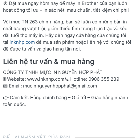
🎯 Đặt mua ngay hôm nay để máy in Brother của bạn luôn
hoạt động tối ưu – in sắc nét, màu chuẩn, tiết kiệm chi phí!
Với mực TN 263 chính hãng, bạn sẽ luôn có những bản in
chất lượng vượt trội, giảm thiểu tình trạng trục trặc và kéo
dài tuổi thọ máy in. Hãy đến ngay cửa hàng của chúng tôi
tại
inknhp.com
để mua sản phẩm hoặc liên hệ với chúng tôi
để được tư vấn và giao hàng tận nơi.
Liên hệ tư vấn & mua hàng
CÔNG TY TNHH MỰC IN NGUYỄN HỢP PHÁT
🌐 Website:
www.inknhp.com
📞 Hotline: 0906 355 239
📧 Email:
mucinnguyenhopphat@gmail.com
👉 Cam kết: Hàng chính hãng – Giá tốt – Giao hàng nhanh
toàn quốc.
ĐỂ LẠI NHẬN XÉT CỦA BẠN