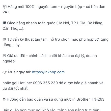
📦 Hàng mới 100%, nguyên tem – nguyên hộp – có hóa đơn
VAT.
🚚 Giao hàng nhanh toàn quốc (Hà Nội, TP.HCM, Đà Nẵng,
Cần Thơ, …).
💬 Tư vấn kỹ thuật tận tâm, hỗ trợ chọn mực phù hợp với từng
dòng máy.
🎁 Giá ưu đãi – chính sách chiết khấu cho đại lý, doanh
nghiệp.
👉 Mua ngay tại:
https://inknhp.com
hoặc gọi Hotline: 0906 355 239 để được báo giá nhanh và
ưu đãi tốt nhất.
⚙️ Hướng dẫn bảo quản và sử dụng mực in Brother TN-263
Bảo quản hộp mực nơi khô ráo, tránh ánh nắng trực tiếp.