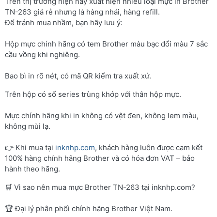
Trên thị trường hiện nay xuất hiện nhiều loại mực in Brother
TN-263 giá rẻ nhưng là hàng nhái, hàng refill.
Để tránh mua nhầm, bạn hãy lưu ý:
Hộp mực chính hãng có tem Brother màu bạc đổi màu 7 sắc
cầu vồng khi nghiêng.
Bao bì in rõ nét, có mã QR kiểm tra xuất xứ.
Trên hộp có số series trùng khớp với thân hộp mực.
Mực chính hãng khi in không có vệt đen, không lem màu,
không mùi lạ.
👉 Khi mua tại
inknhp.com
, khách hàng luôn được cam kết
100% hàng chính hãng Brother và có hóa đơn VAT – bảo
hành theo hãng.
🛒 Vì sao nên mua mực Brother TN-263 tại inknhp.com?
🏆 Đại lý phân phối chính hãng Brother Việt Nam.