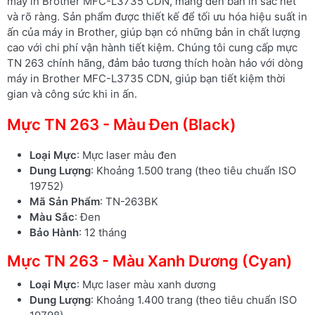
máy in Brother MFC-L3735 CDN, mang đến bản in sắc nét
và rõ ràng. Sản phẩm được thiết kế để tối ưu hóa hiệu suất in
ấn của máy in Brother, giúp bạn có những bản in chất lượng
cao với chi phí vận hành tiết kiệm. Chúng tôi cung cấp mực
TN 263 chính hãng, đảm bảo tương thích hoàn hảo với dòng
máy in Brother MFC-L3735 CDN, giúp bạn tiết kiệm thời
gian và công sức khi in ấn.
Mực TN 263 - Màu Đen (Black)
Loại Mực
: Mực laser màu đen
Dung Lượng
: Khoảng 1.500 trang (theo tiêu chuẩn ISO
19752)
Mã Sản Phẩm
: TN-263BK
Màu Sắc
: Đen
Bảo Hành
: 12 tháng
Mực TN 263 - Màu Xanh Dương (Cyan)
Loại Mực
: Mực laser màu xanh dương
Dung Lượng
: Khoảng 1.400 trang (theo tiêu chuẩn ISO