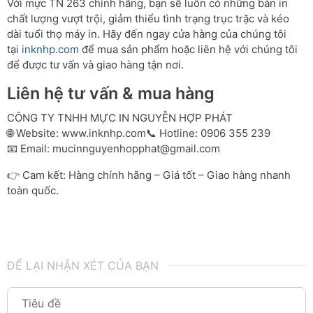
Với mực TN 263 chính hãng, bạn sẽ luôn có những bản in
chất lượng vượt trội, giảm thiểu tình trạng trục trặc và kéo
dài tuổi thọ máy in. Hãy đến ngay cửa hàng của chúng tôi
tại
inknhp.com
để mua sản phẩm hoặc liên hệ với chúng tôi
để được tư vấn và giao hàng tận nơi.
Liên hệ tư vấn & mua hàng
CÔNG TY TNHH MỰC IN NGUYỄN HỢP PHÁT
🌐 Website:
www.inknhp.com
📞 Hotline: 0906 355 239
📧 Email:
mucinnguyenhopphat@gmail.com
👉 Cam kết: Hàng chính hãng – Giá tốt – Giao hàng nhanh
toàn quốc.
ĐỂ LẠI NHẬN XÉT CỦA BẠN