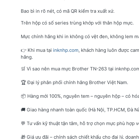
Bao bì in rõ nét, có mã QR kiểm tra xuất xứ.
Trên hộp có số series trùng khớp với thân hộp mực.
Mực chính hãng khi in không có vệt đen, không lem mà
👉 Khi mua tại
inknhp.com
, khách hàng luôn được cam
hãng.
🛒 Vì sao nên mua mực Brother TN-263 tại inknhp.co
🏆 Đại lý phân phối chính hãng Brother Việt Nam.
📦 Hàng mới 100%, nguyên tem – nguyên hộp – có hó
🚚 Giao hàng nhanh toàn quốc (Hà Nội, TP.HCM, Đà Nẵ
💬 Tư vấn kỹ thuật tận tâm, hỗ trợ chọn mực phù hợp 
🎁 Giá ưu đãi – chính sách chiết khấu cho đại lý, doan