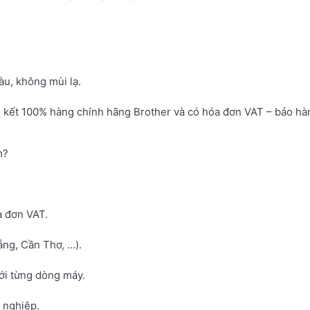
u, không mùi lạ.
 kết 100% hàng chính hãng Brother và có hóa đơn VAT – bảo hà
m?
a đơn VAT.
ng, Cần Thơ, …).
với từng dòng máy.
h nghiệp.