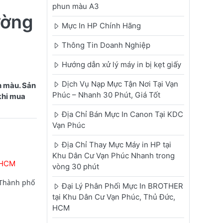
phun màu A3
ường
Mực In HP Chính Hãng
Thông Tin Doanh Nghiệp
Hướng dẫn xử lý máy in bị kẹt giấy
Dịch Vụ Nạp Mực Tận Nơi Tại Vạn
n màu. Sản
Phúc – Nhanh 30 Phút, Giá Tốt
 khi mua
Địa Chỉ Bán Mực In Canon Tại KDC
Vạn Phúc
Địa Chỉ Thay Mực Máy in HP tại
Khu Dân Cư Vạn Phúc Nhanh trong
.HCM
vòng 30 phút
 Thành phố
Đại Lý Phân Phối Mực In BROTHER
tại Khu Dân Cư Vạn Phúc, Thủ Đức,
HCM