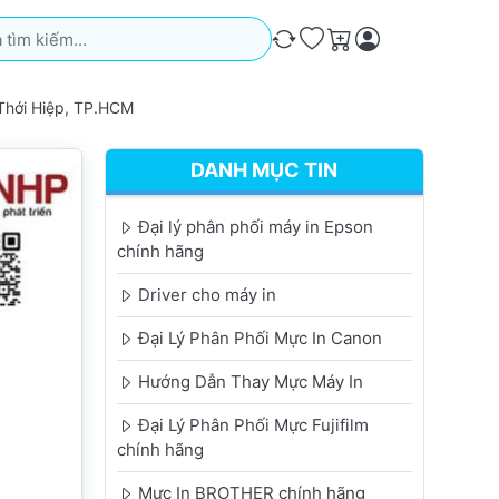
iếm. Kết quả sẽ tự động xuất hiện khi bạn nhập. Nhấn phím Ente
So sánh
Ưa thích
Giỏ hàng
Thới Hiệp, TP.HCM
DANH MỤC TIN
Đại lý phân phối máy in Epson
chính hãng
Driver cho máy in
Đại Lý Phân Phối Mực In Canon
Hướng Dẫn Thay Mực Máy In
Đại Lý Phân Phối Mực Fujifilm
chính hãng
Mực In BROTHER chính hãng