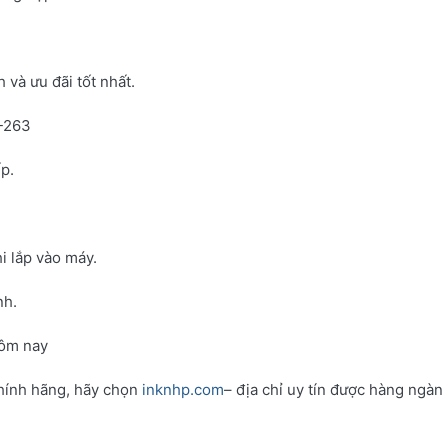
và ưu đãi tốt nhất.
N-263
p.
i lắp vào máy.
nh.
hôm nay
hính hãng, hãy chọn
inknhp.com
– địa chỉ uy tín được hàng ngàn