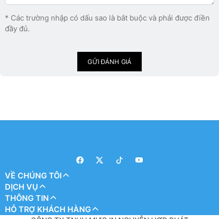
* Các trường nhập có dấu sao là bắt buộc và phải được điền
đầy đủ.
GỬI ĐÁNH GIÁ
VỀ CHÚNG TÔI
DỊCH VỤ
THÔNG TIN
HỖ TRỢ KHÁCH HÀNG