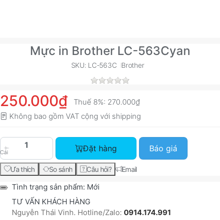
Mực in Brother LC-563Cyan
SKU: LC-563C
Brother
250.000₫
Thuế 8%:
270.000₫
Không bao gồm VAT cộng với
shipping
Mực in Brother LC-563Cyan với giá 250.000₫, s
Đặt hàng
Báo giá
Cái
Ưa thích
So sánh
Câu hỏi?
Email
Tình trạng sản phẩm:
Mới
TƯ VẤN KHÁCH HÀNG
Nguyễn Thái Vinh. Hotline/Zalo:
0914.174.991