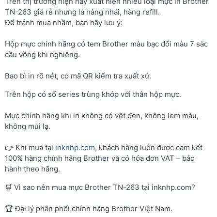
Trên thị trường hiện nay xuất hiện nhiều loại mực in Brother
TN-263 giá rẻ nhưng là hàng nhái, hàng refill.
Để tránh mua nhầm, bạn hãy lưu ý:
Hộp mực chính hãng có tem Brother màu bạc đổi màu 7 sắc
cầu vồng khi nghiêng.
Bao bì in rõ nét, có mã QR kiểm tra xuất xứ.
Trên hộp có số series trùng khớp với thân hộp mực.
Mực chính hãng khi in không có vệt đen, không lem màu,
không mùi lạ.
👉 Khi mua tại
inknhp.com
, khách hàng luôn được cam kết
100% hàng chính hãng Brother và có hóa đơn VAT – bảo
hành theo hãng.
🛒 Vì sao nên mua mực Brother TN-263 tại inknhp.com?
🏆 Đại lý phân phối chính hãng Brother Việt Nam.