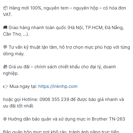
📦 Hàng mới 100%, nguyên tem – nguyên hộp – có hóa đơn
VAT.
🚚 Giao hàng nhanh toàn quốc (Hà Nội, TP.HCM, Đà Nẵng,
Cần Thơ, …).
💬 Tư vấn kỹ thuật tận tâm, hỗ trợ chọn mực phù hợp với từng
dòng máy.
🎁 Giá ưu đãi – chính sách chiết khấu cho đại lý, doanh
nghiệp.
👉 Mua ngay tại:
https://inknhp.com
hoặc gọi Hotline: 0906 355 239 để được báo giá nhanh và
ưu đãi tốt nhất.
⚙️ Hướng dẫn bảo quản và sử dụng mực in Brother TN-263
Bảo quản hộp mực nơi khô ráo, tránh ánh nắng trực tiếp.