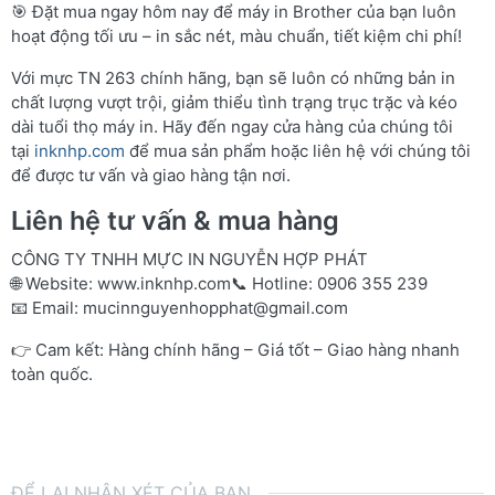
🎯 Đặt mua ngay hôm nay để máy in Brother của bạn luôn
hoạt động tối ưu – in sắc nét, màu chuẩn, tiết kiệm chi phí!
Với mực TN 263 chính hãng, bạn sẽ luôn có những bản in
chất lượng vượt trội, giảm thiểu tình trạng trục trặc và kéo
dài tuổi thọ máy in. Hãy đến ngay cửa hàng của chúng tôi
tại
inknhp.com
để mua sản phẩm hoặc liên hệ với chúng tôi
để được tư vấn và giao hàng tận nơi.
Liên hệ tư vấn & mua hàng
CÔNG TY TNHH MỰC IN NGUYỄN HỢP PHÁT
🌐 Website:
www.inknhp.com
📞 Hotline: 0906 355 239
📧 Email:
mucinnguyenhopphat@gmail.com
👉 Cam kết: Hàng chính hãng – Giá tốt – Giao hàng nhanh
toàn quốc.
ĐỂ LẠI NHẬN XÉT CỦA BẠN