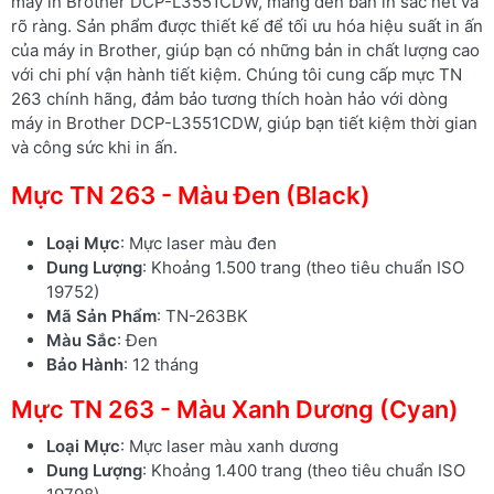
máy in Brother DCP-L3551CDW, mang đến bản in sắc nét và
rõ ràng. Sản phẩm được thiết kế để tối ưu hóa hiệu suất in ấn
của máy in Brother, giúp bạn có những bản in chất lượng cao
với chi phí vận hành tiết kiệm. Chúng tôi cung cấp mực TN
263 chính hãng, đảm bảo tương thích hoàn hảo với dòng
máy in Brother DCP-L3551CDW, giúp bạn tiết kiệm thời gian
và công sức khi in ấn.
Mực TN 263 - Màu Đen (Black)
Loại Mực
: Mực laser màu đen
Dung Lượng
: Khoảng 1.500 trang (theo tiêu chuẩn ISO
19752)
Mã Sản Phẩm
: TN-263BK
Màu Sắc
: Đen
Bảo Hành
: 12 tháng
Mực TN 263 - Màu Xanh Dương (Cyan)
Loại Mực
: Mực laser màu xanh dương
Dung Lượng
: Khoảng 1.400 trang (theo tiêu chuẩn ISO