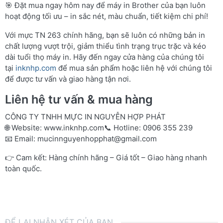
🎯 Đặt mua ngay hôm nay để máy in Brother của bạn luôn
hoạt động tối ưu – in sắc nét, màu chuẩn, tiết kiệm chi phí!
Với mực TN 263 chính hãng, bạn sẽ luôn có những bản in
chất lượng vượt trội, giảm thiểu tình trạng trục trặc và kéo
dài tuổi thọ máy in. Hãy đến ngay cửa hàng của chúng tôi
tại
inknhp.com
để mua sản phẩm hoặc liên hệ với chúng tôi
để được tư vấn và giao hàng tận nơi.
Liên hệ tư vấn & mua hàng
CÔNG TY TNHH MỰC IN NGUYỄN HỢP PHÁT
🌐 Website:
www.inknhp.com
📞 Hotline: 0906 355 239
📧 Email:
mucinnguyenhopphat@gmail.com
👉 Cam kết: Hàng chính hãng – Giá tốt – Giao hàng nhanh
toàn quốc.
ĐỂ LẠI NHẬN XÉT CỦA BẠN