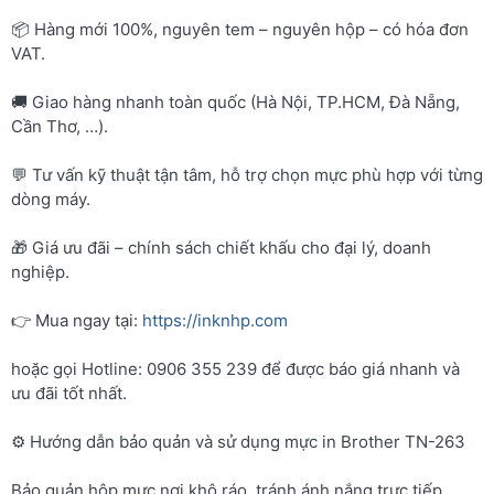
📦 Hàng mới 100%, nguyên tem – nguyên hộp – có hóa đơn
VAT.
🚚 Giao hàng nhanh toàn quốc (Hà Nội, TP.HCM, Đà Nẵng,
Cần Thơ, …).
💬 Tư vấn kỹ thuật tận tâm, hỗ trợ chọn mực phù hợp với từng
dòng máy.
🎁 Giá ưu đãi – chính sách chiết khấu cho đại lý, doanh
nghiệp.
👉 Mua ngay tại:
https://inknhp.com
hoặc gọi Hotline: 0906 355 239 để được báo giá nhanh và
ưu đãi tốt nhất.
⚙️ Hướng dẫn bảo quản và sử dụng mực in Brother TN-263
Bảo quản hộp mực nơi khô ráo, tránh ánh nắng trực tiếp.