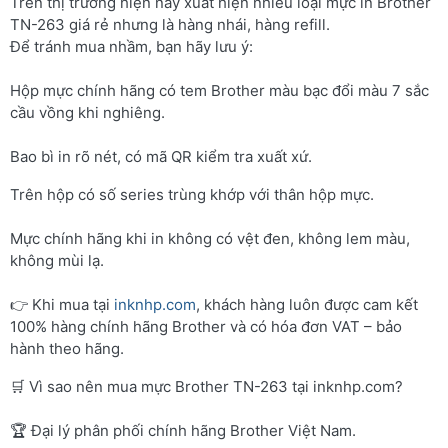
Trên thị trường hiện nay xuất hiện nhiều loại mực in Brother
TN-263 giá rẻ nhưng là hàng nhái, hàng refill.
Để tránh mua nhầm, bạn hãy lưu ý:
Hộp mực chính hãng có tem Brother màu bạc đổi màu 7 sắc
cầu vồng khi nghiêng.
Bao bì in rõ nét, có mã QR kiểm tra xuất xứ.
Trên hộp có số series trùng khớp với thân hộp mực.
Mực chính hãng khi in không có vệt đen, không lem màu,
không mùi lạ.
👉 Khi mua tại
inknhp.com
, khách hàng luôn được cam kết
100% hàng chính hãng Brother và có hóa đơn VAT – bảo
hành theo hãng.
🛒 Vì sao nên mua mực Brother TN-263 tại inknhp.com?
🏆 Đại lý phân phối chính hãng Brother Việt Nam.