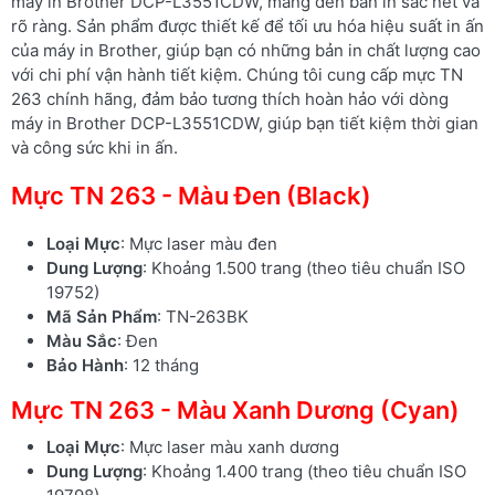
máy in Brother DCP-L3551CDW, mang đến bản in sắc nét và
rõ ràng. Sản phẩm được thiết kế để tối ưu hóa hiệu suất in ấn
của máy in Brother, giúp bạn có những bản in chất lượng cao
với chi phí vận hành tiết kiệm. Chúng tôi cung cấp mực TN
263 chính hãng, đảm bảo tương thích hoàn hảo với dòng
máy in Brother DCP-L3551CDW, giúp bạn tiết kiệm thời gian
và công sức khi in ấn.
Mực TN 263 - Màu Đen (Black)
Loại Mực
: Mực laser màu đen
Dung Lượng
: Khoảng 1.500 trang (theo tiêu chuẩn ISO
19752)
Mã Sản Phẩm
: TN-263BK
Màu Sắc
: Đen
Bảo Hành
: 12 tháng
Mực TN 263 - Màu Xanh Dương (Cyan)
Loại Mực
: Mực laser màu xanh dương
Dung Lượng
: Khoảng 1.400 trang (theo tiêu chuẩn ISO