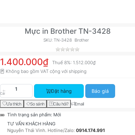
Mực in Brother TN-3428
SKU: TN-3428
Brother
1.400.000₫
Thuế 8%:
1.512.000₫
Không bao gồm VAT cộng với
shipping
Mực in Brother TN-3428 với giá 1.400.000₫, số 
Đặt hàng
Báo giá
Cái
Ưa thích
So sánh
Câu hỏi?
Email
Tình trạng sản phẩm:
Mới
TƯ VẤN KHÁCH HÀNG
Nguyễn Thái Vinh. Hotline/Zalo:
0914.174.991