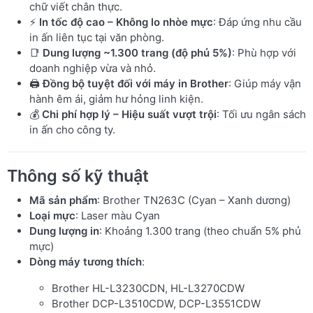
chữ viết chân thực.
⚡
In tốc độ cao – Không lo nhòe mực
: Đáp ứng nhu cầu
in ấn liên tục tại văn phòng.
📑
Dung lượng ~1.300 trang (độ phủ 5%)
: Phù hợp với
doanh nghiệp vừa và nhỏ.
🖨️
Đồng bộ tuyệt đối với máy in Brother
: Giúp máy vận
hành êm ái, giảm hư hỏng linh kiện.
💰
Chi phí hợp lý – Hiệu suất vượt trội
: Tối ưu ngân sách
in ấn cho công ty.
Thông số kỹ thuật
Mã sản phẩm
: Brother TN263C (Cyan – Xanh dương)
Loại mực
: Laser màu Cyan
Dung lượng in
: Khoảng 1.300 trang (theo chuẩn 5% phủ
mực)
Dòng máy tương thích
:
Brother HL-L3230CDN, HL-L3270CDW
Brother DCP-L3510CDW, DCP-L3551CDW