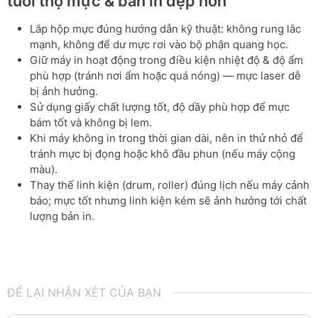
tuổi thọ mực & bản in đẹp hơn
Lắp hộp mực đúng hướng dẫn kỹ thuật: không rung lắc
mạnh, không để dư mực rơi vào bộ phận quang học.
Giữ máy in hoạt động trong điều kiện nhiệt độ & độ ẩm
phù hợp (tránh nơi ẩm hoặc quá nóng) — mực laser dễ
bị ảnh hưởng.
Sử dụng giấy chất lượng tốt, độ dầy phù hợp để mực
bám tốt và không bị lem.
Khi máy không in trong thời gian dài, nên in thử nhỏ để
tránh mực bị đọng hoặc khô đầu phun (nếu máy cộng
màu).
Thay thế linh kiện (drum, roller) đúng lịch nếu máy cảnh
báo; mực tốt nhưng linh kiện kém sẽ ảnh hưởng tới chất
lượng bản in.
ĐỂ LẠI NHẬN XÉT CỦA BẠN