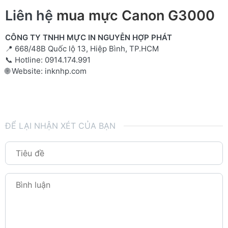
Liên hệ
mua mực Canon G3000
CÔNG TY TNHH MỰC IN NGUYỄN HỢP PHÁT
📍 668/48B Quốc lộ 13, Hiệp Bình, TP.HCM
📞 Hotline: 0914.174.991
🌐 Website: inknhp.com
ĐỂ LẠI NHẬN XÉT CỦA BẠN