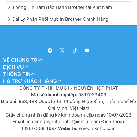
Thông Tin Tâm Bảo Hành Brother tại Việt Nam
Đại Lý Phân Phối Mực In Brother Chính Hãng
VỀ CHÚNG TÔI
DỊCH VỤ
THÔNG TIN
HỖ TRỢ KHÁCH HÀNG
CÔNG TY TNHH MỰC IN NGUYỄN HỢP PHÁT
Mã số doanh nghiệp:
0317923409
Địa chỉ:
668/48B Quốc lộ 13, Phường Hiệp Bình, Thành phố Hồ
Chí Minh, Việt Nam
Giấy chứng nhận đăng ký kinh doanh cấp ngày 10/07/2023
Email:
mucinnguyenhopphat@gmail.com
Điện thoại:
(028)7308.4997
Website:
www.inknhp.com