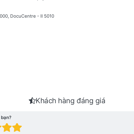
4000,
DocuCentre - II 5010
Khách hàng đáng giá
 bạn?
 giá: 1 trên 5 sao. Xấu
nh giá: 2 trên 5 sao.
Đánh giá: 3 trên 5 sao.
Đánh giá: 4 trên 5 sao.
Đánh giá: 5 trên 5 sao. Xu