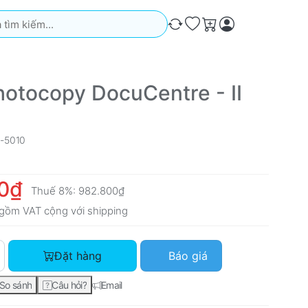
iếm. Kết quả sẽ tự động xuất hiện khi bạn nhập. Nhấn phím Ente
So sánh
Ưa thích
Giỏ hàng
otocopy DocuCentre - II
-5010
0₫
Thuế 8%:
982.800₫
gồm VAT cộng với
shipping
Mực Photocopy DocuCentre - II 5010 với giá 910.000₫, số lượn
Đặt hàng
Báo giá
So sánh
Câu hỏi?
Email