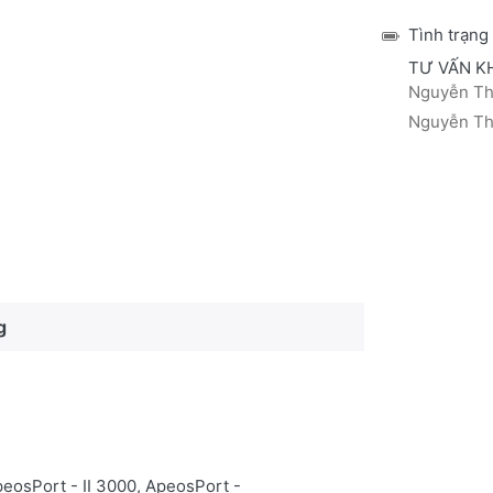
Tình trạng
TƯ VẤN K
Nguyễn Thá
Nguyễn Thị
g
eosPort - II 3000,
ApeosPort -