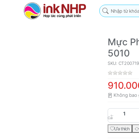
Nhập từ khóa tìm k
Mực Ph
5010
SKU: CT200719
910.00
Không bao 
Cái
Ưa thích