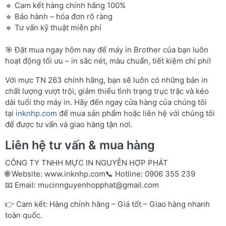
🔹 Cam kết hàng chính hãng 100%
🔹 Bảo hành – hóa đơn rõ ràng
🔹 Tư vấn kỹ thuật miễn phí
🎯 Đặt mua ngay hôm nay để máy in Brother của bạn luôn
hoạt động tối ưu – in sắc nét, màu chuẩn, tiết kiệm chi phí!
Với mực TN 263 chính hãng, bạn sẽ luôn có những bản in
chất lượng vượt trội, giảm thiểu tình trạng trục trặc và kéo
dài tuổi thọ máy in. Hãy đến ngay cửa hàng của chúng tôi
tại
inknhp.com
để mua sản phẩm hoặc liên hệ với chúng tôi
để được tư vấn và giao hàng tận nơi.
Liên hệ tư vấn & mua hàng
CÔNG TY TNHH MỰC IN NGUYỄN HỢP PHÁT
🌐 Website:
www.inknhp.com
📞 Hotline: 0906 355 239
📧 Email:
mucinnguyenhopphat@gmail.com
👉 Cam kết: Hàng chính hãng – Giá tốt – Giao hàng nhanh
toàn quốc.