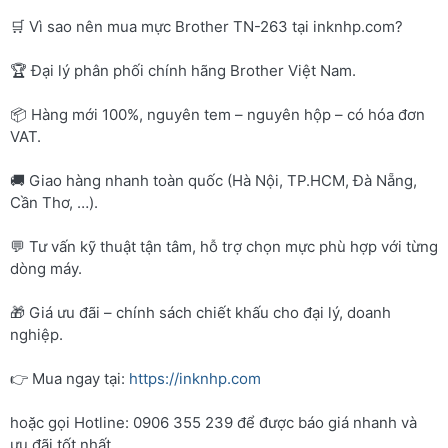
🛒 Vì sao nên mua mực Brother TN-263 tại inknhp.com?
🏆 Đại lý phân phối chính hãng Brother Việt Nam.
📦 Hàng mới 100%, nguyên tem – nguyên hộp – có hóa đơn
VAT.
🚚 Giao hàng nhanh toàn quốc (Hà Nội, TP.HCM, Đà Nẵng,
Cần Thơ, …).
💬 Tư vấn kỹ thuật tận tâm, hỗ trợ chọn mực phù hợp với từng
dòng máy.
🎁 Giá ưu đãi – chính sách chiết khấu cho đại lý, doanh
nghiệp.
👉 Mua ngay tại:
https://inknhp.com
hoặc gọi Hotline: 0906 355 239 để được báo giá nhanh và
ưu đãi tốt nhất.