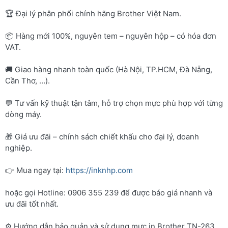
🏆 Đại lý phân phối chính hãng Brother Việt Nam.
📦 Hàng mới 100%, nguyên tem – nguyên hộp – có hóa đơn
VAT.
🚚 Giao hàng nhanh toàn quốc (Hà Nội, TP.HCM, Đà Nẵng,
Cần Thơ, …).
💬 Tư vấn kỹ thuật tận tâm, hỗ trợ chọn mực phù hợp với từng
dòng máy.
🎁 Giá ưu đãi – chính sách chiết khấu cho đại lý, doanh
nghiệp.
👉 Mua ngay tại:
https://inknhp.com
hoặc gọi Hotline: 0906 355 239 để được báo giá nhanh và
ưu đãi tốt nhất.
⚙️ Hướng dẫn bảo quản và sử dụng mực in Brother TN-263