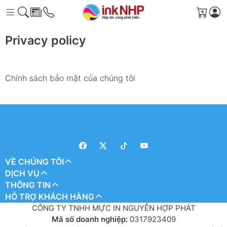
Giỏ h
Privacy policy
Chính sách bảo mật của chúng tôi
VỀ CHÚNG TÔI
DỊCH VỤ
THÔNG TIN
HỖ TRỢ KHÁCH HÀNG
CÔNG TY TNHH MỰC IN NGUYỄN HỢP PHÁT
Mã số doanh nghiệp:
0317923409